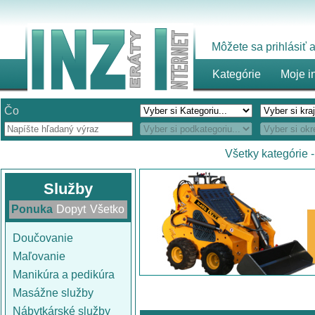
Môžete sa prihlásiť
Kategórie
Moje i
Čo
Všetky kategórie
Služby
Ponuka
Dopyt
Všetko
Doučovanie
Maľovanie
Manikúra a pedikúra
Masážne služby
Nábytkárské služby