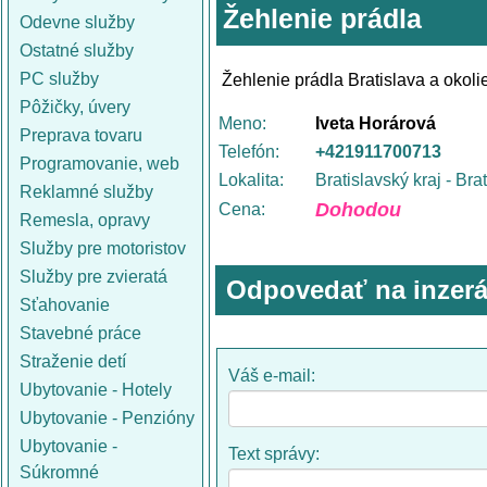
Žehlenie prádla
Odevne služby
Ostatné služby
PC služby
Žehlenie prádla Bratislava a okol
Pôžičky, úvery
Meno:
Iveta Horárová
Preprava tovaru
Telefón:
+421911700713
Programovanie, web
Lokalita:
Bratislavský kraj - Bra
Reklamné služby
Dohodou
Cena:
Remesla, opravy
Služby pre motoristov
Služby pre zvieratá
Odpovedať na inzerá
Sťahovanie
Stavebné práce
Straženie detí
Váš e-mail:
Ubytovanie - Hotely
Ubytovanie - Penzióny
Ubytovanie -
Text správy:
Súkromné