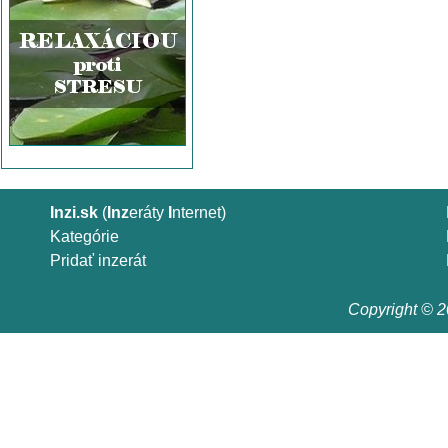
Inzi.sk
(
Inz
eráty
I
nternet)
Kategórie
Pridať inzerát
Copyright © 20