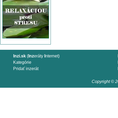
Inzi.sk
(
Inz
eráty
I
nternet)
Kategórie
Pridať inzerát
Copyright © 20