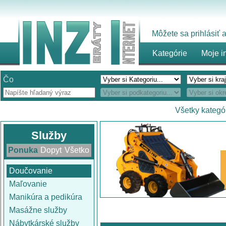
Môžete sa prihlásiť
Kategórie
Moje i
Čo
Všetky kategó
Služby
Ponuka
Dopyt
Všetko
Doučovanie
Maľovanie
Manikúra a pedikúra
Masážne služby
Nábytkárské služby