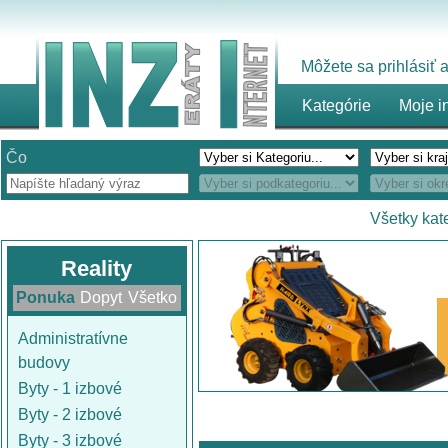
Môžete sa prihlásiť
Kategórie
Moje i
Čo
Všetky kat
Reality
Ponuka
Dopyt
Všetko
Administratívne
budovy
Byty - 1 izbové
Byty - 2 izbové
Byty - 3 izbové