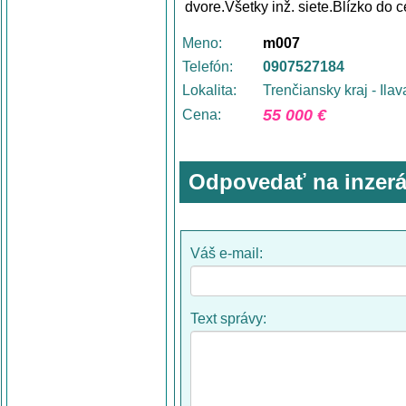
dvore.Všetky inž. siete.Blízko do
Meno:
m007
Telefón:
0907527184
Lokalita:
Trenčiansky kraj - Ilav
55 000 €
Cena:
Odpovedať na inzerá
Váš e-mail:
Text správy: