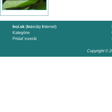
Inzi.sk
(
Inz
eráty
I
nternet)
Kategórie
Pridať inzerát
Copyright © 20