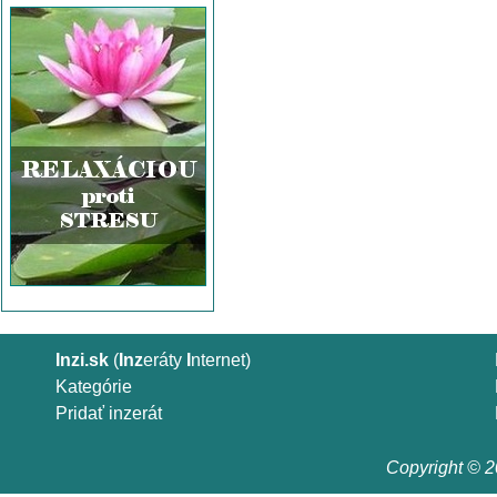
Inzi.sk
(
Inz
eráty
I
nternet)
Kategórie
Pridať inzerát
Copyright © 20