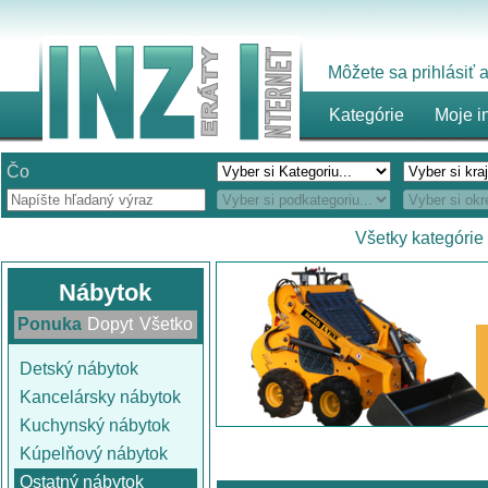
Môžete sa prihlásiť
Kategórie
Moje i
Čo
Všetky kategórie
Nábytok
Ponuka
Dopyt
Všetko
Detský nábytok
Kancelársky nábytok
Kuchynský nábytok
Kúpelňový nábytok
Ostatný nábytok