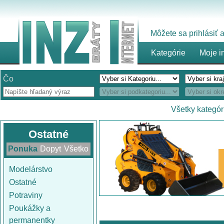
Môžete sa prihlásiť
Kategórie
Moje i
Čo
Všetky kategór
Ostatné
Ponuka
Dopyt
Všetko
Modelárstvo
Ostatné
Potraviny
Poukážky a
permanentky