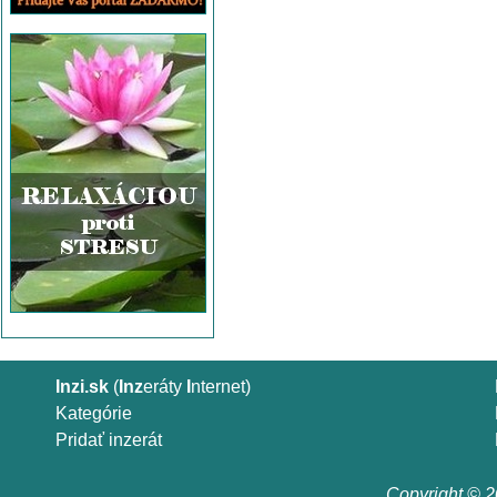
Inzi.sk
(
Inz
eráty
I
nternet)
Kategórie
Pridať inzerát
Copyright © 20