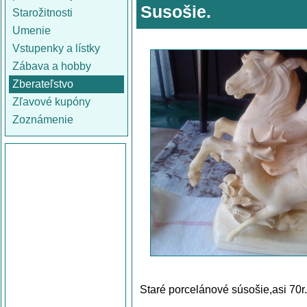
Susošie.
Starožitnosti
Umenie
Vstupenky a lístky
Zábava a hobby
Zberateľstvo
Zľavové kupóny
Zoznámenie
Staré porcelánové súsošie,asi 70r.