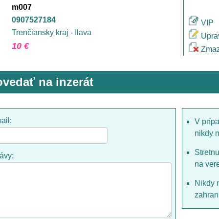
m007
0907527184
VIP
Trenčiansky kraj - Ilava
Upra
10 €
Zmaz
vedať na inzerát
ail:
V príp
nikdy 
Stretn
rávy:
na ver
Nikdy 
zahrani