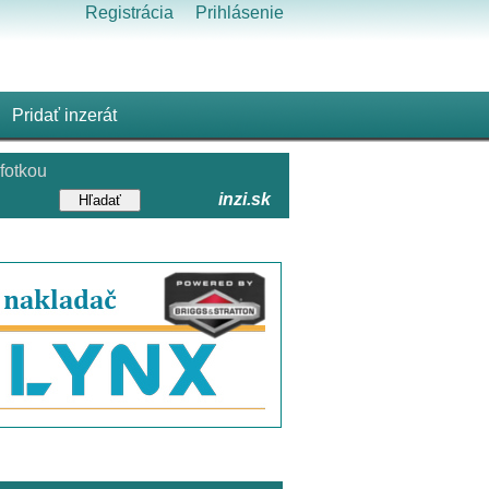
Registrácia
Prihlásenie
Pridať inzerát
fotkou
inzi.sk