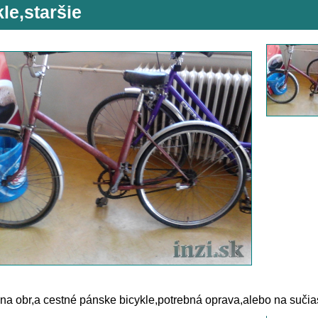
le,staršie
a obr,a cestné pánske bicykle,potrebná oprava,alebo na sučia