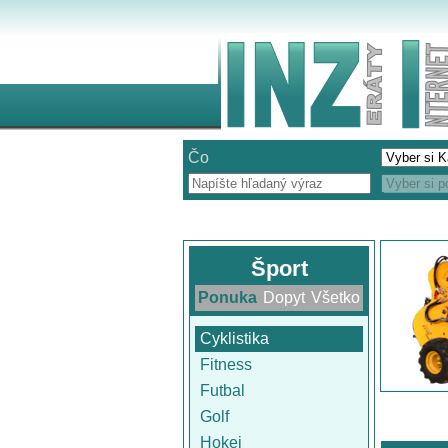
Čo
Šport
Ponuka
Dopyt
Všetko
Cyklistika
Fitness
Futbal
Golf
Hokej