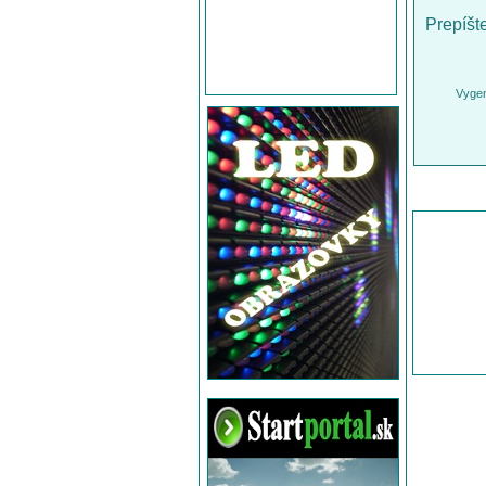
Prepíšt
Vygen