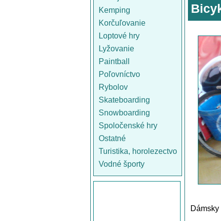
Bicyk
Kemping
Korčuľovanie
Loptové hry
Lyžovanie
Paintball
Poľovníctvo
Rybolov
Skateboarding
Snowboarding
Spoločenské hry
Ostatné
Turistika, horolezectvo
Vodné športy
Dámsky n