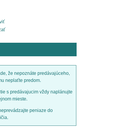
viť
ať
ade, že nepoznáte predávajúceho,
mu neplaťte predom.
utie s predávajucim vždy naplánujte
ejnom mieste.
neprevádzajte peniaze do
čia.