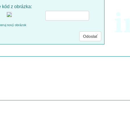
e kód z obrázka:
i
eruj nový obrázok