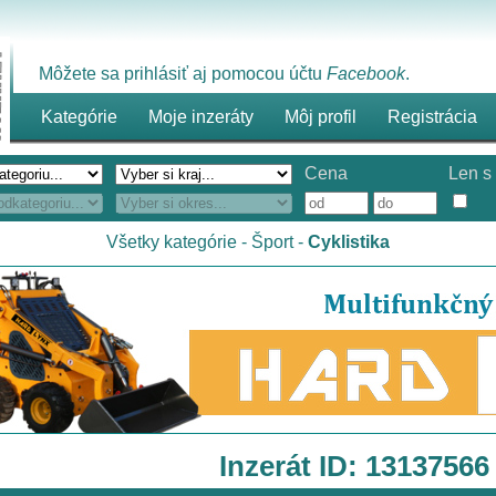
Môžete sa prihlásiť aj pomocou účtu
Facebook
.
Kategórie
Moje inzeráty
Môj profil
Registrácia
Cena
Len s 
Všetky kategórie
-
Šport
-
Cyklistika
Inzerát ID: 13137566