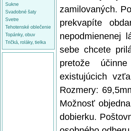
Sukne
zamilovaných. Po
Svadobné šaty
Svetre
prekvapíte obd
Tehotenské oblečenie
nepodmienenej l
Topánky, obuv
Tričká, roláky, tielka
sebe chcete pril
pretože účinn
existujúcich vz
Rozmery: 69,5m
Možnosť objednan
dobierku. Poštov
osobného odberu 