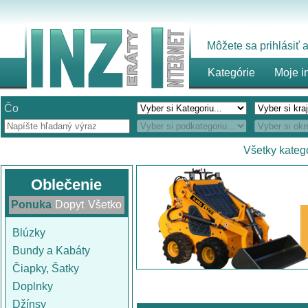
Môžete sa prihlásiť
Kategórie
Moje i
Čo
Všetky kateg
Oblečenie
Ponuka
Dopyt
Všetko
Blúzky
Bundy a Kabáty
Čiapky, Šatky
Doplnky
Džínsy