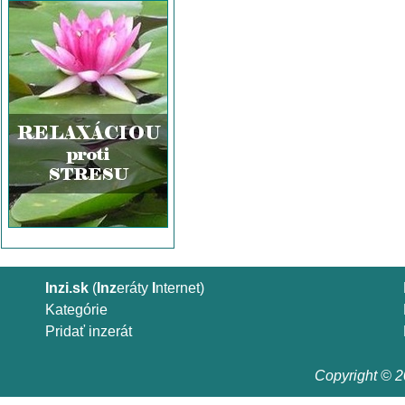
Inzi.sk
(
Inz
eráty
I
nternet)
Kategórie
Pridať inzerát
Copyright © 20