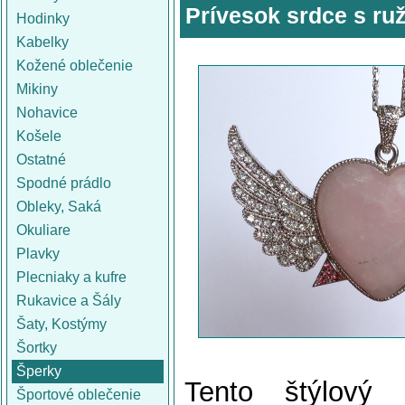
Prívesok srdce s ru
Hodinky
Kabelky
Kožené oblečenie
Mikiny
Nohavice
Košele
Ostatné
Spodné prádlo
Obleky, Saká
Okuliare
Plavky
Plecniaky a kufre
Rukavice a Šály
Šaty, Kostýmy
Šortky
Šperky
Tento štýlový
Športové oblečenie