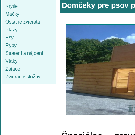
Domčeky pre psov p
Krytie
Mačky
Ostatné zvieratá
Plazy
Psy
Ryby
Stratení a nájdení
Vtáky
Zajace
Zvieracie služby