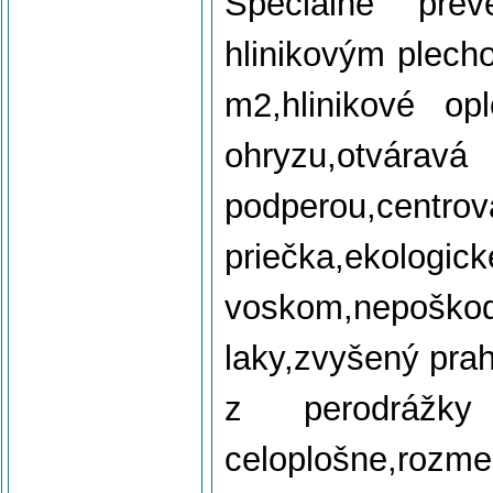
Špeciálne prev
hlinikovým plecho
m2,hlinikové op
ohryzu,otv
podperou,cen
priečka,ekolo
voskom,nepošk
laky,zvyšený pra
z perodrážky
celoplošne,r