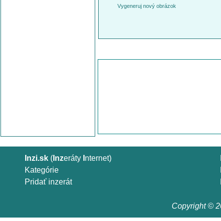
Vygeneruj nový obrázok
Inzi.sk
(
Inz
eráty
I
nternet)
Kategórie
Pridať inzerát
Copyright © 20