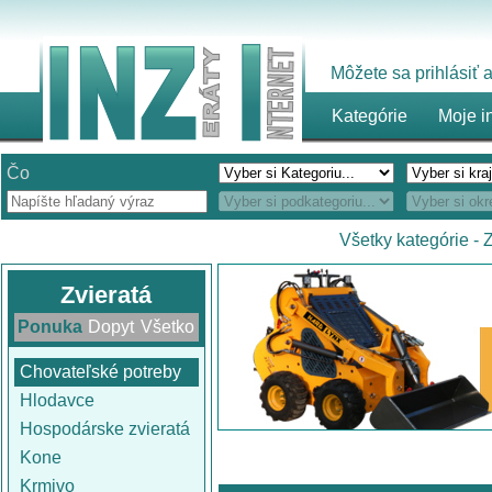
Môžete sa prihlásiť
Kategórie
Moje i
Čo
Všetky kategórie
-
Z
Zvieratá
Ponuka
Dopyt
Všetko
Chovateľské potreby
Hlodavce
Hospodárske zvieratá
Kone
Krmivo