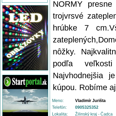
NORMY presne n
trojvrsvé zateple
hrúbke 7 cm.V
zateplených,Do
nôžky. Najkvali
podľa veľkost
Najvhodnejšia j
kúpou. Robíme aj 
Meno:
Vladimír Jurišta
Telefón:
0905325352
Lokalita:
Žilinský kraj - Čadca