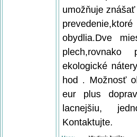
umožňuje znášať 
prevedenie,kto
obydlia.Dve mies
plech,rovnako 
ekologické náter
hod . Možnosť ob
eur plus dopra
lacnejšiu, jed
Kontaktujte.