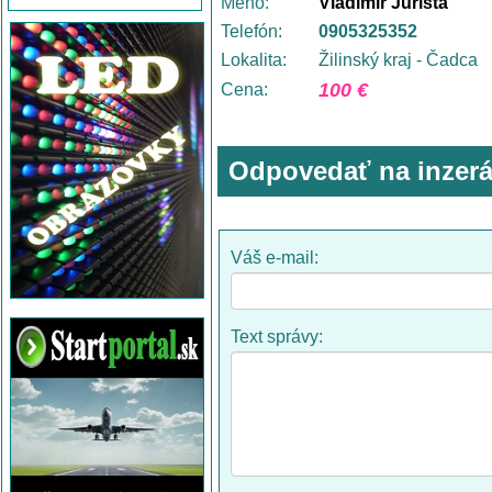
Meno:
Vladimír Jurišta
Telefón:
0905325352
Lokalita:
Žilinský kraj - Čadca
100 €
Cena:
Odpovedať na inzerá
Váš e-mail:
Text správy: