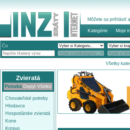
Môžete sa prihlásiť
Kategórie
Moje i
Čo
Všetky kate
Zvieratá
Ponuka
Dopyt
Všetko
Chovateľské potreby
Hlodavce
Hospodárske zvieratá
Kone
Krmivo