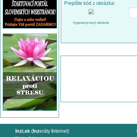
Prepíšte kód z obrázka:
Vygeneruj nový obrázok
Inzi.sk
(
Inz
eráty
I
nternet)