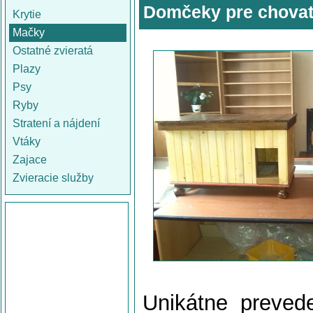
Domčeky pre chovat
Krytie
Mačky
Ostatné zvieratá
Plazy
Psy
Ryby
Stratení a nájdení
Vtáky
Zajace
Zvieracie služby
Unikátne preveden