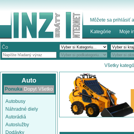
Môžete sa prihlásiť
Kategórie
Moje i
Čo
Všetky kategó
Auto
Ponuka
Dopyt
Všetko
Autobusy
Náhradné diely
Autorádiá
Autoslužby
Dodávky