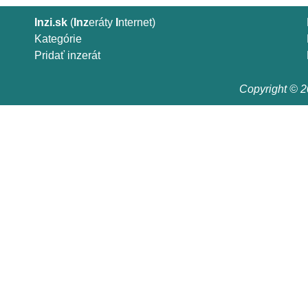
Inzi.sk
(
Inz
eráty
I
nternet)
Kategórie
Pridať inzerát
Copyright © 20