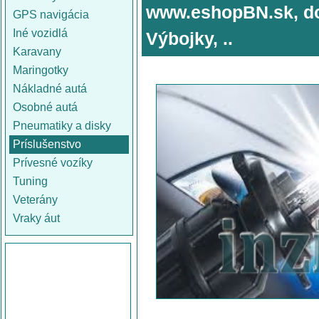
www.eshopBN.sk, do
GPS navigácia
Iné vozidlá
Výbojky, ..
Karavany
Maringotky
Nákladné autá
Osobné autá
Pneumatiky a disky
Príslušenstvo
Prívesné vozíky
Tuning
Veterány
Vraky áut