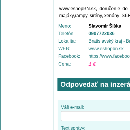
www.eshopBN.sk, doručenie do 24
majáky,rampy, sirény, xenóny ,S
Meno:
Slavomír Šiška
Telefón:
0907722036
Lokalita:
Bratislavský kraj - B
WEB:
www.eshopbn.sk
Facebook:
https://www.facebo
1 €
Cena:
Odpovedať na inzerá
Váš e-mail:
Text správy: