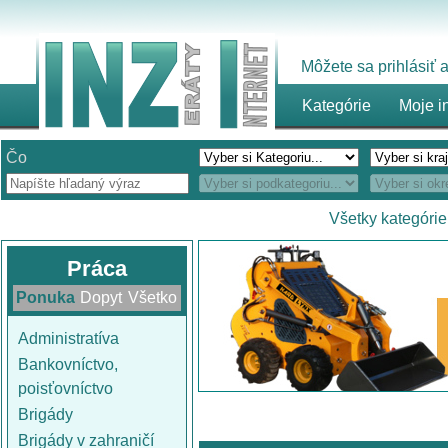
Môžete sa prihlásiť
Kategórie
Moje i
Čo
Všetky kategórie
Práca
Ponuka
Dopyt
Všetko
Administratíva
Bankovníctvo,
poisťovníctvo
Brigády
Brigády v zahraničí