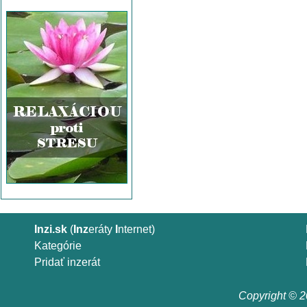
Inzi.sk
(
Inz
eráty
I
nternet)
Kategórie
Pridať inzerát
Copyright © 20