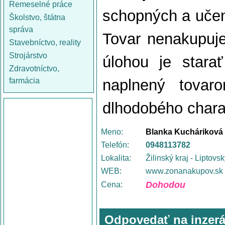
Remeselné práce
schopných a učenl
Školstvo, štátna
správa
Tovar nenakupuje
Stavebníctvo, reality
Strojárstvo
úlohou je stara
Zdravotníctvo,
farmácia
naplnený tovar
dlhodobého charak
Meno:
Blanka Kucháriková
Telefón:
0948113782
Lokalita:
Žilinský kraj - Liptovs
WEB:
www.zonanakupov.sk
Dohodou
Cena:
Odpovedať na inzerá