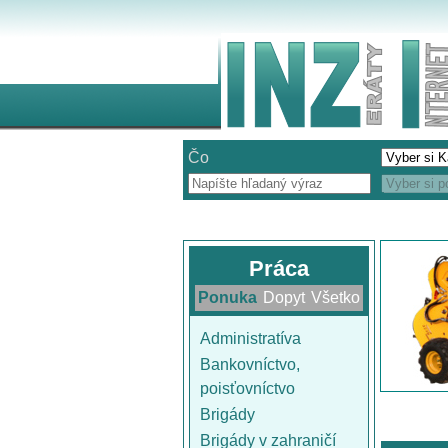
Čo
Práca
Ponuka
Dopyt
Všetko
Administratíva
Bankovníctvo,
poisťovníctvo
Brigády
Brigády v zahraničí