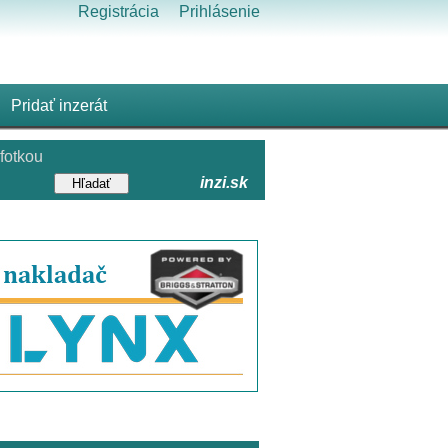
Registrácia
Prihlásenie
Pridať inzerát
fotkou
inzi.sk