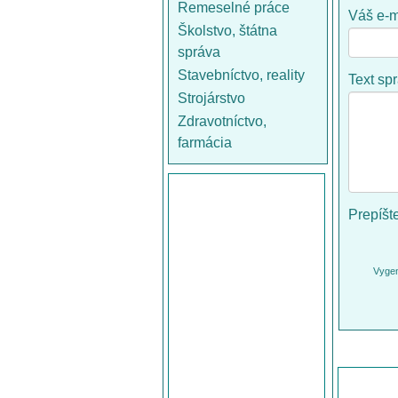
Remeselné práce
Váš e-m
Školstvo, štátna
správa
Stavebníctvo, reality
Text sp
Strojárstvo
Zdravotníctvo,
farmácia
Prepíšt
Vygen