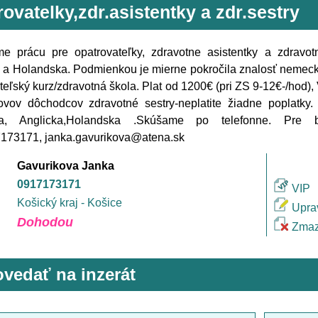
ovatelky,zdr.asistentky a zdr.sestry
e prácu pre opatrovateľky, zdravotne asistentky a zdravo
 a Holandska. Podmienkou je mierne pokročila znalosť nemec
teľský kurz/zdravotná škola. Plat od 1200€ (pri ZS 9-12€-/ho
vov dôchodcov zdravotné sestry-neplatite žiadne poplatky. 
a, Anglicka,Holandska .Skúšame po telefonne. Pre bl
173171, janka.gavurikova@atena.sk
Gavurikova Janka
0917173171
VIP
Košický kraj - Košice
Upra
Dohodou
Zmaz
vedať na inzerát