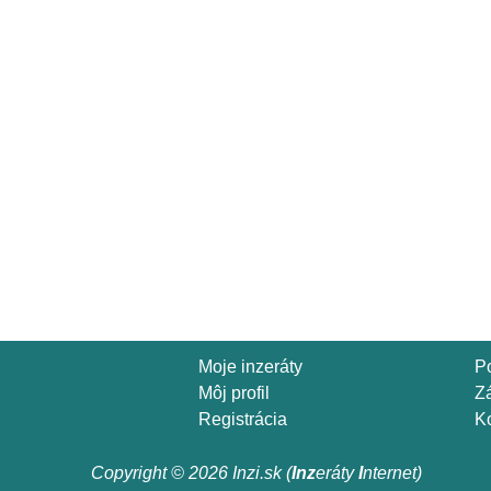
Moje inzeráty
P
Môj profil
Z
Registrácia
Ko
Copyright © 2026 Inzi.sk (
Inz
eráty
I
nternet)