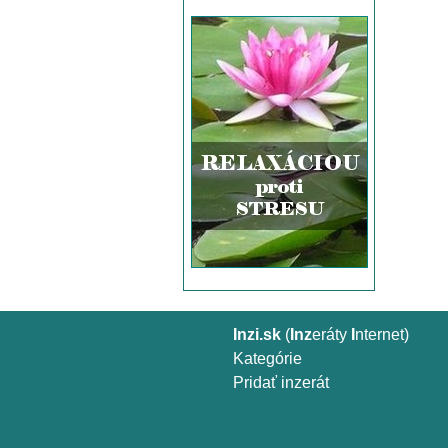
Inzi.sk
(
Inz
eráty
I
nternet)
Kategórie
Pridať inzerát