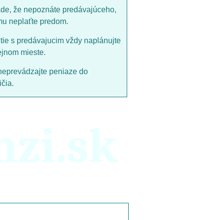
ade, že nepoznáte predávajúceho,
mu neplaťte predom.
utie s predávajucim vždy naplánujte
ejnom mieste.
neprevádzajte peniaze do
čia.
nzi.sk