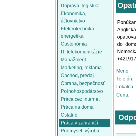
Opatr
Doprava, logistika
Ekonomika,
účtovníctvo
Ponúkam
Elektrotechnika,
Anglicka
energetika
opatrova
Gastonómia
do domo
Nemeck
IT, telekomunikácie
+421917
Manažment
Marketing, reklama
Meno:
Obchod, predaj
Telefón:
Obrana, bezpečnosť
Lokalita:
Poľnohospodárstvo
Cena:
Práca cez internet
Práca na doma
Ostatné
Odpo
Práca v zahraničí
Priemysel, výroba