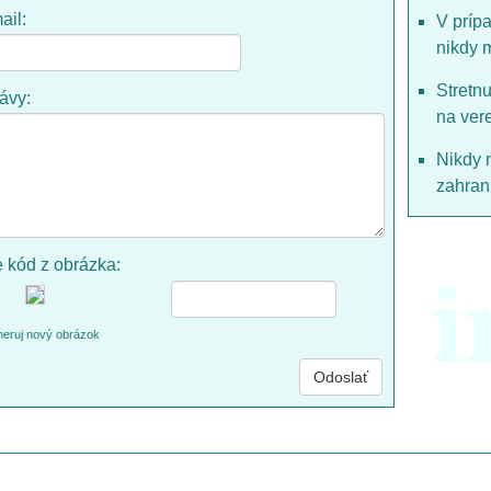
ail:
V príp
nikdy 
Stretn
rávy:
na ver
Nikdy 
zahrani
e kód z obrázka:
i
eruj nový obrázok