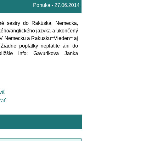
Ponuka - 27.06.2014
tné sestry do Rakúska, Nemecka,
kého/anglického jazyka a ukončený
d), V Nemecku a Rakusku=Vieden= aj
Žiadne poplatky neplatite ani do
ižšie info: Gavurikova Janka
viť
ať