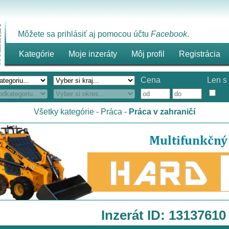
Môžete sa prihlásiť aj pomocou účtu
Facebook
.
Kategórie
Moje inzeráty
Môj profil
Registrácia
Cena
Len s 
Všetky kategórie
-
Práca
-
Práca v zahraničí
Inzerát ID: 13137610