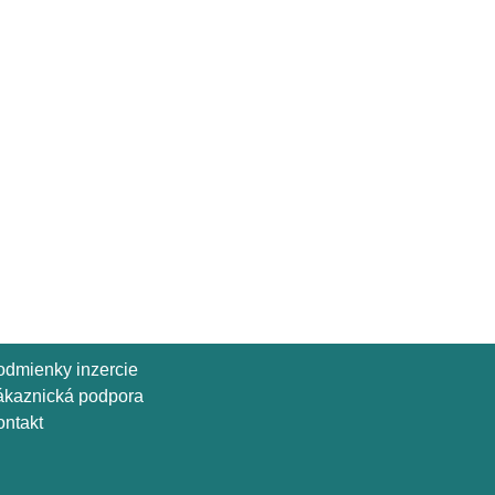
odmienky inzercie
ákaznická podpora
ntakt