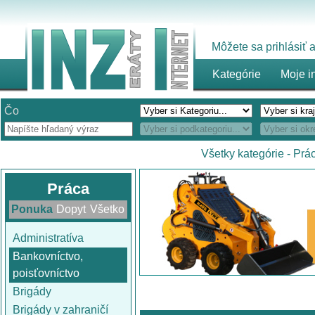
Môžete sa prihlásiť
Kategórie
Moje i
Čo
Všetky kategórie
-
Prá
Práca
Ponuka
Dopyt
Všetko
Administratíva
Bankovníctvo,
poisťovníctvo
Brigády
Brigády v zahraničí