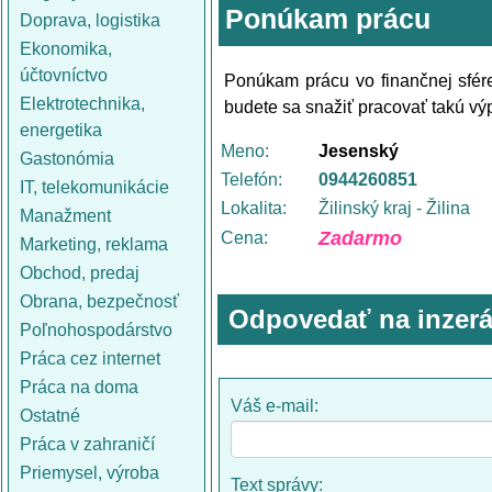
Ponúkam prácu
Doprava, logistika
Ekonomika,
účtovníctvo
Ponúkam prácu vo finančnej sfére
Elektrotechnika,
budete sa snažiť pracovať takú výp
energetika
Meno:
Jesenský
Gastonómia
Telefón:
0944260851
IT, telekomunikácie
Lokalita:
Žilinský kraj - Žilina
Manažment
Zadarmo
Cena:
Marketing, reklama
Obchod, predaj
Obrana, bezpečnosť
Odpovedať na inzerá
Poľnohospodárstvo
Práca cez internet
Práca na doma
Váš e-mail:
Ostatné
Práca v zahraničí
Priemysel, výroba
Text správy: