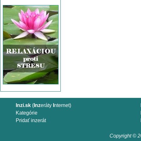
Inzi.sk
(
Inz
eráty
I
nternet)
Kategórie
Pridať inzerát
Copyright © 20