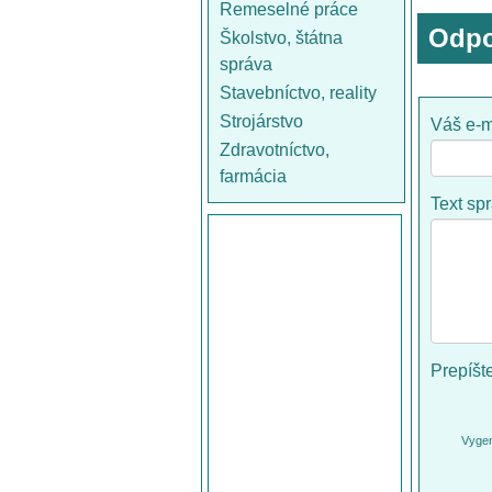
Remeselné práce
Odpo
Školstvo, štátna
správa
Stavebníctvo, reality
Strojárstvo
Váš e-m
Zdravotníctvo,
farmácia
Text sp
Prepíšt
Vygen