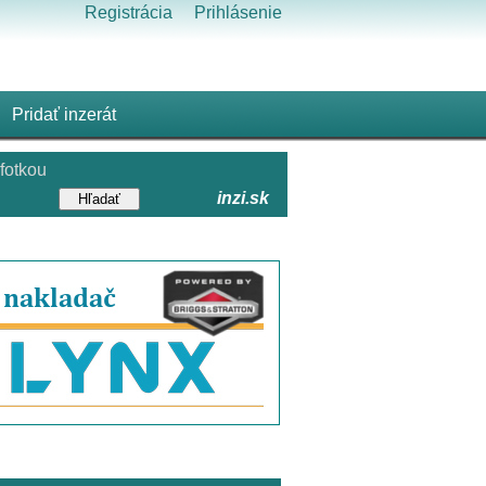
Registrácia
Prihlásenie
Pridať inzerát
fotkou
inzi.sk