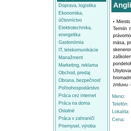
Angl
Doprava, logistika
Ekonomika,
účtovníctvo
• Miesto
Elektrotechnika,
Termín 
energetika
právomoc
Gastonómia
mäsa, pr
skenerom
IT, telekomunikácie
zaškole
Manažment
pondelok
Marketing, reklama
Ubytova
Obchod, predaj
hromadn
Obrana, bezpečnosť
zmluvu -
Poľnohospodárstvo
Práca cez internet
Meno:
Práca na doma
Telefón:
Ostatné
Lokalita:
Práca v zahraničí
Cena:
Priemysel, výroba