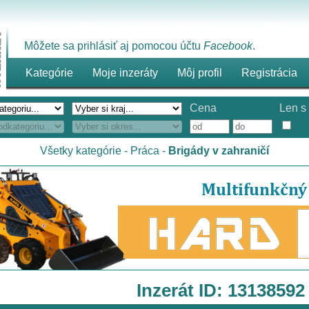
Môžete sa prihlásiť aj pomocou účtu
Facebook
.
Kategórie
Moje inzeráty
Môj profil
Registrácia
Cena
Len s 
Všetky kategórie
-
Práca
-
Brigády v zahraničí
Inzerát ID: 13138592