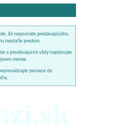
ade, že nepoznáte predávajúceho,
mu neplaťte predom.
utie s predávajucim vždy naplánujte
ejnom mieste.
neprevádzajte peniaze do
čia.
nzi.sk