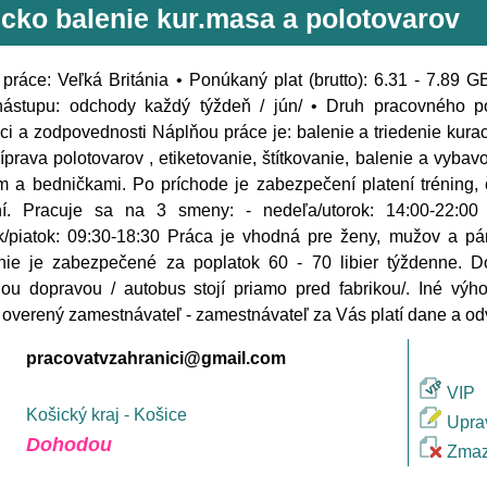
icko balenie kur.masa a polotovarov
 práce: Veľká Británia • Ponúkaný plat (brutto): 6.31 - 7.89 
nástupu: odchody každý týždeň / jún/ • Druh pracovného p
i a zodpovednosti Náplňou práce je: balenie a triedenie kur
íprava polotovarov , etiketovanie, štítkovanie, balenie a vyb
 a bedničkami. Po príchode je zabezpečení platení tréning, 
ní. Pracuje sa na 3 smeny: - nedeľa/utorok: 14:00-22:00 
/piatok: 09:30-18:30 Práca je vhodná pre ženy, mužov a pá
nie je zabezpečené za poplatok 60 - 70 libier týždenne. 
ou dopravou / autobus stojí priamo pred fabrikou/. Iné výh
 overený zamestnávateľ - zamestnávateľ za Vás platí dane a od
pracovatvzahranici@gmail.com
VIP
Košický kraj - Košice
Upra
Dohodou
Zmaz