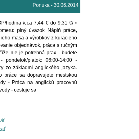
Ponuka - 30.06.2014
GBP/hodina /cca 7,44 € do 9,31 €/ •
omeru: plný úväzok Náplň práce,
acieho mäsa a výrobkov z kuracieho
avovanie objednávok, práca s ručným
čiže nie je potrebná prax - budete
- pondelok/piatok: 06:00-14:00 -
ry zo základmi anglického jazyka.
Do práce sa dopravujete mestskou
ody - Práca na anglickú pracovnú
vody - cestuje sa
viť
ať