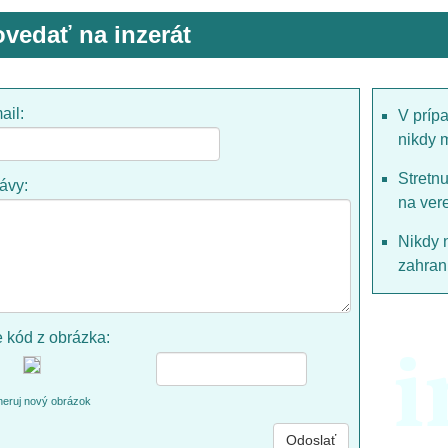
vedať na inzerát
ail:
V príp
nikdy 
Stretn
rávy:
na ver
Nikdy 
zahrani
e kód z obrázka:
i
eruj nový obrázok