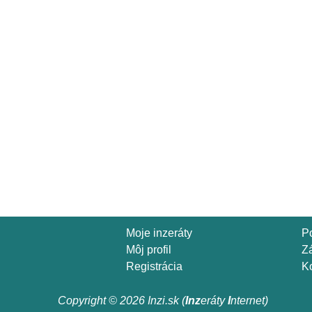
Moje inzeráty
P
Môj profil
Z
Registrácia
Ko
Copyright © 2026 Inzi.sk (
Inz
eráty
I
nternet)