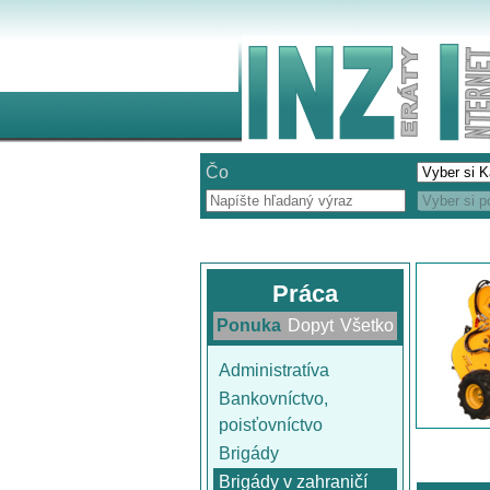
Čo
Práca
Ponuka
Dopyt
Všetko
Administratíva
Bankovníctvo,
poisťovníctvo
Brigády
Brigády v zahraničí