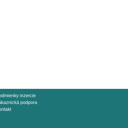
odmienky inzercie
ákaznická podpora
ntakt