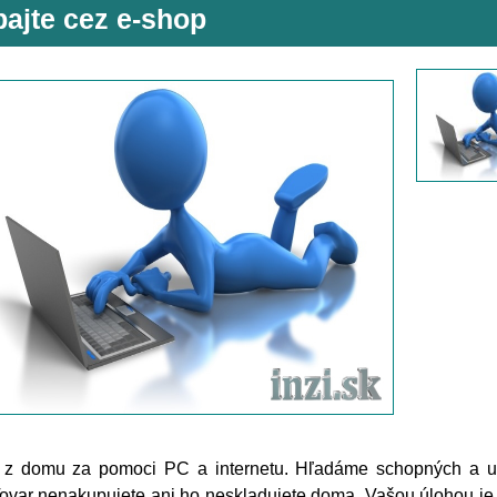
bajte cez e-shop
e z domu za pomoci PC a internetu. Hľadáme schopných a uče
ovar nenakupujete ani ho neskladujete doma. Vašou úlohou je s