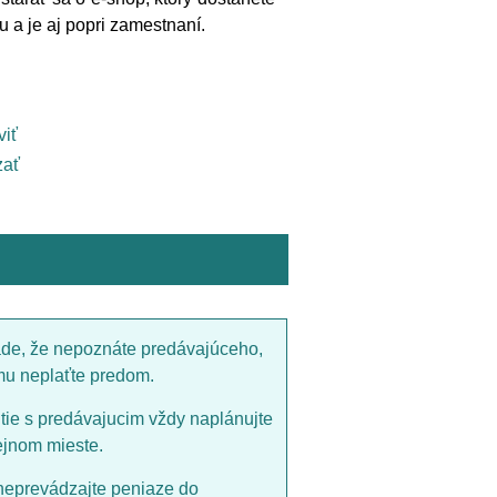
 a je aj popri zamestnaní.
viť
ať
ade, že nepoznáte predávajúceho,
mu neplaťte predom.
utie s predávajucim vždy naplánujte
ejnom mieste.
neprevádzajte peniaze do