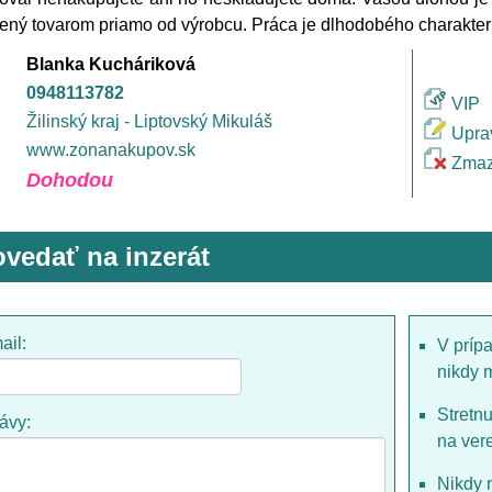
ený tovarom priamo od výrobcu. Práca je dlhodobého charakteru
Blanka Kucháriková
0948113782
VIP
Žilinský kraj - Liptovský Mikuláš
Upra
www.zonanakupov.sk
Zmaz
Dohodou
vedať na inzerát
ail:
V príp
nikdy 
Stretn
rávy:
na ver
Nikdy 