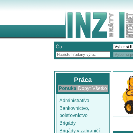
Čo
Práca
Ponuka
Dopyt
Všetko
Administratíva
Bankovníctvo,
poisťovníctvo
Brigády
Brigády v zahraničí