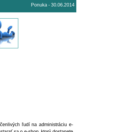
Ponuka - 30.06.2014
nlivých ľudí na administráciu e-
tarať sa o e-shop, ktorý dostanete