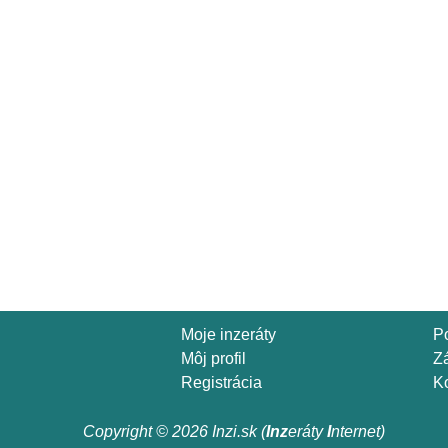
Moje inzeráty
P
Môj profil
Z
Registrácia
Ko
Copyright © 2026 Inzi.sk (
Inz
eráty
I
nternet)