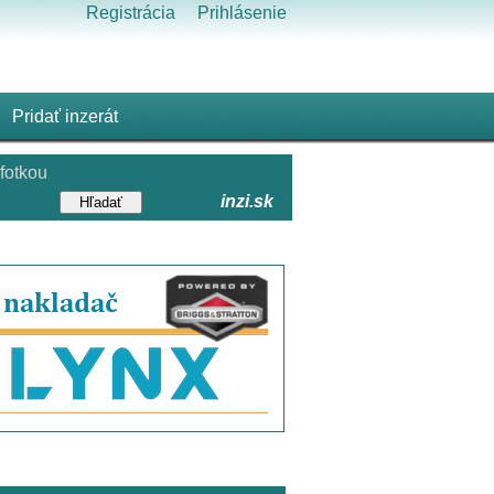
Registrácia
Prihlásenie
Pridať inzerát
fotkou
inzi.sk