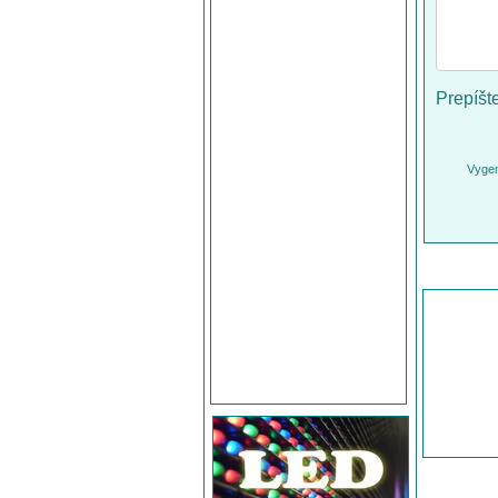
Prepíšt
Vygen