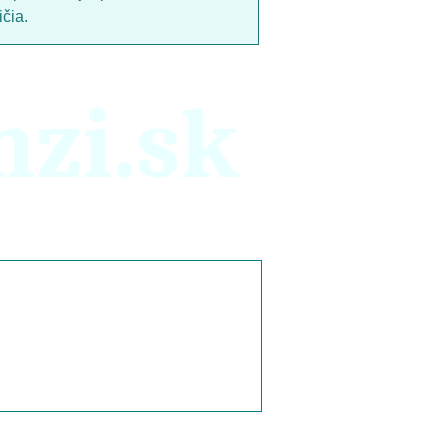
čia.
nzi.sk