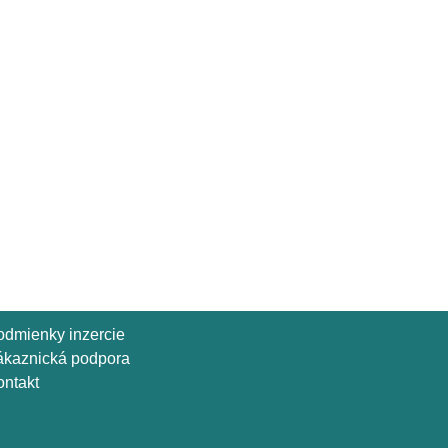
odmienky inzercie
ákaznická podpora
ntakt