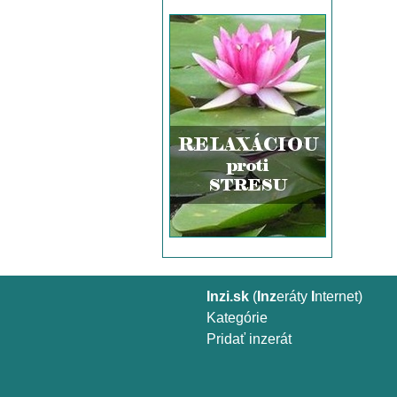
Inzi.sk
(
Inz
eráty
I
nternet)
Kategórie
Pridať inzerát