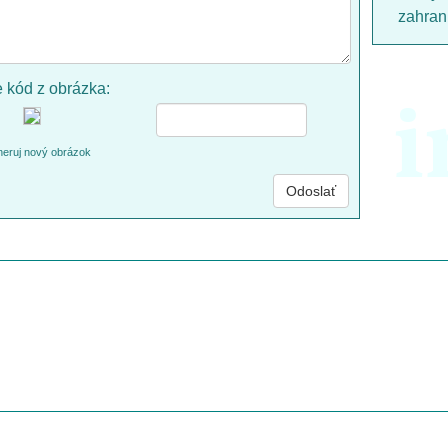
zahrani
e kód z obrázka:
i
eruj nový obrázok