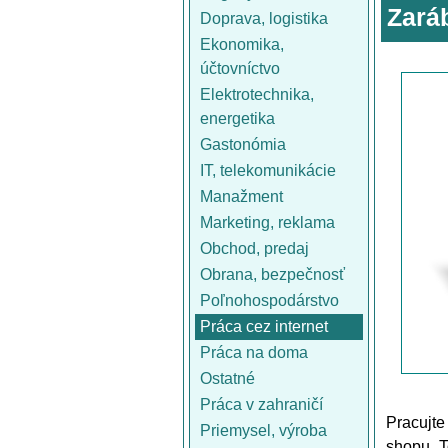
Zará
Doprava, logistika
Ekonomika,
účtovníctvo
Elektrotechnika,
energetika
Gastonómia
IT, telekomunikácie
Manažment
Marketing, reklama
Obchod, predaj
Obrana, bezpečnosť
Poľnohospodárstvo
Práca cez internet
Práca na doma
Ostatné
Práca v zahraničí
Pracujt
Priemysel, výroba
shopu. T