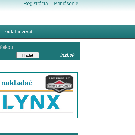
Registrácia
Prihlásenie
Pridať inzerát
fotkou
inzi.sk