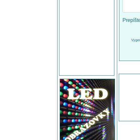
Prepíšt
Vygen