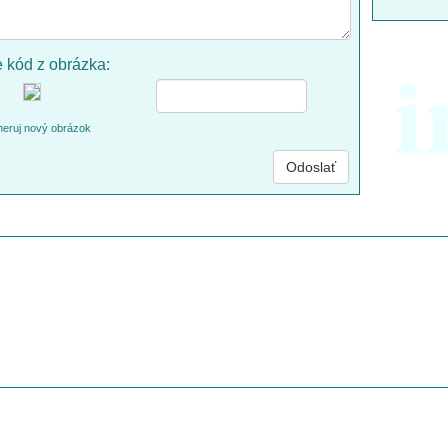
e kód z obrázka:
i
eruj nový obrázok