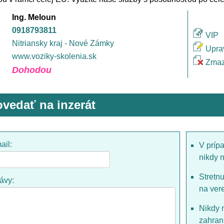
Ing. Meloun
0918793811
VIP
Nitriansky kraj - Nové Zámky
Upra
www.voziky-skolenia.sk
Zmaz
Dohodou
vedať na inzerát
ail:
V príp
nikdy 
Stretn
rávy:
na ver
Nikdy 
zahrani