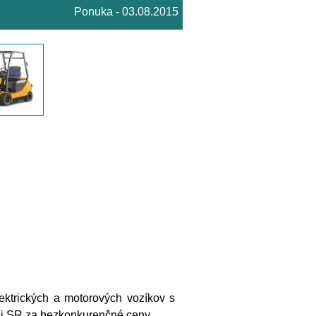
Ponuka - 03.08.2015
ktrických a motorových vozíkov s
lej SR za bezkonkurenčné ceny.