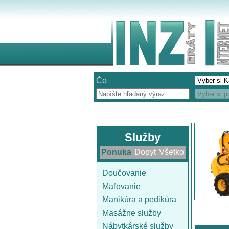
Čo
Služby
Ponuka
Dopyt
Všetko
Doučovanie
Maľovanie
Manikúra a pedikúra
Masážne služby
Nábytkárské služby