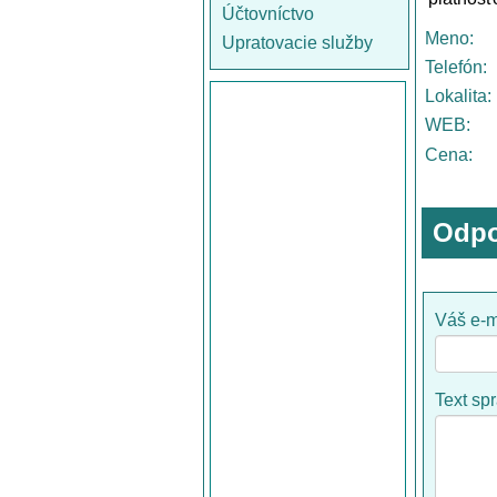
Účtovníctvo
Meno:
Upratovacie služby
Telefón:
Lokalita:
WEB:
Cena:
Odpo
Váš e-m
Text sp