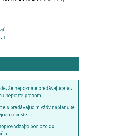
viť
ať
ade, že nepoznáte predávajúceho,
mu neplaťte predom.
utie s predávajucim vždy naplánujte
ejnom mieste.
neprevádzajte peniaze do
čia.