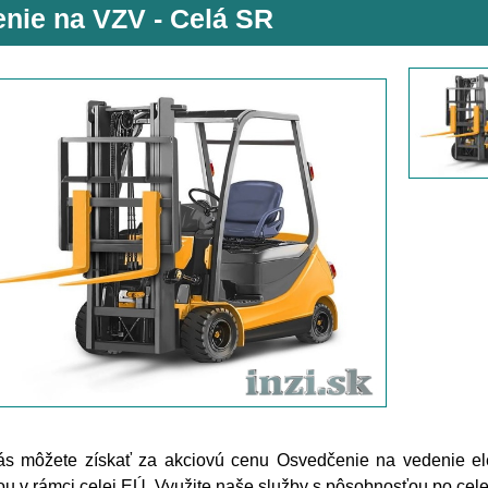
enie na VZV - Celá SR
ás môžete získať za akciovú cenu Osvedčenie na vedenie ele
ou v rámci celej EÚ. Využite naše služby s pôsobnosťou po ce