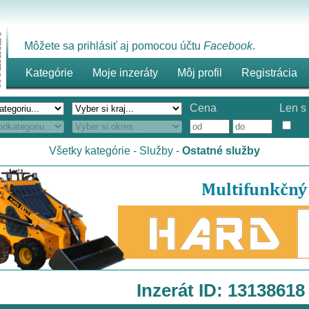
Môžete sa prihlásiť aj pomocou účtu
Facebook
.
Kategórie
Moje inzeráty
Môj profil
Registrácia
Cena
Len s 
Všetky kategórie
-
Služby
-
Ostatné služby
Inzerát ID: 13138618