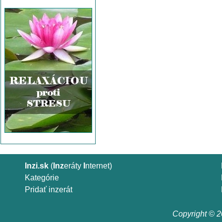
Inzi.sk
(
Inz
eráty
I
nternet)
Kategórie
Pridať inzerát
Copyright © 20