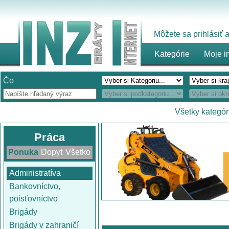
Môžete sa prihlásiť
Kategórie
Moje i
Čo
Všetky kategór
Práca
Ponuka
Dopyt
Všetko
Administratíva
Bankovníctvo,
poisťovníctvo
Brigády
Brigády v zahraničí