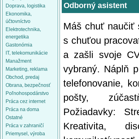
Odborný asistent
Doprava, logistika
Ekonomika,
účtovníctvo
Máš chuť naučiť 
Elektrotechnika,
energetika
s chuťou pracova
Gastonómia
a zašli svoje C
IT, telekomunikácie
Manažment
vybraný. Náplň pr
Marketing, reklama
Obchod, predaj
telefonovanie, k
Obrana, bezpečnosť
Poľnohospodárstvo
pošty, zúčast
Práca cez internet
Požiadavky: Str
Práca na doma
Ostatné
Kreativita, d
Práca v zahraničí
Priemysel, výroba