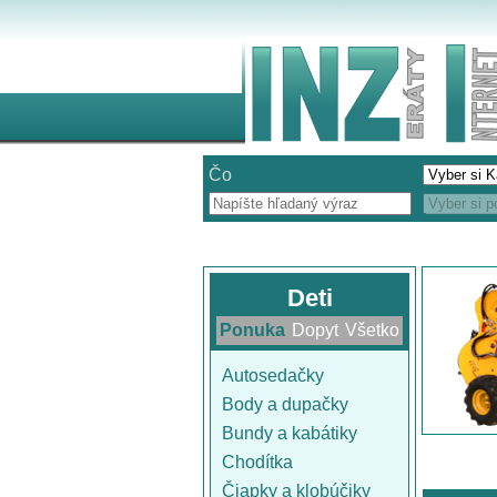
Čo
Deti
Ponuka
Dopyt
Všetko
Autosedačky
Body a dupačky
Bundy a kabátiky
Chodítka
Čiapky a klobúčiky