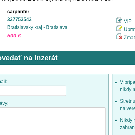
carpenter
337753543
VIP
Bratislavský kraj - Bratislava
Upra
500 €
Zmaz
vedať na inzerát
ail:
V príp
nikdy 
Stretn
rávy:
na ver
Nikdy 
zahrani