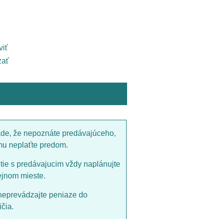
viť
ať
ade, že nepoznáte predávajúceho,
mu neplaťte predom.
utie s predávajucim vždy naplánujte
ejnom mieste.
neprevádzajte peniaze do
čia.