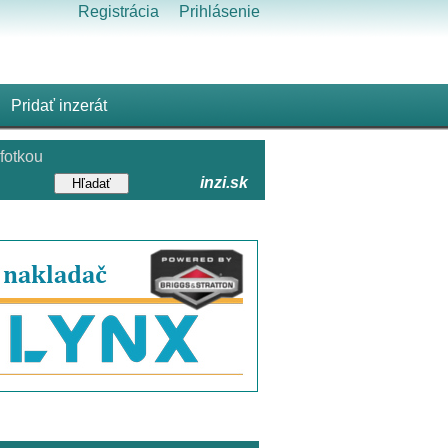
Registrácia
Prihlásenie
Pridať inzerát
fotkou
inzi.sk