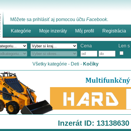
Môžete sa prihlásiť aj pomocou účtu
Facebook
.
Kategórie
Moje inzeráty
Môj profil
Registrácia
Cena
Len s 
Všetky kategórie
-
Deti
-
Kočíky
Inzerát ID: 13138630