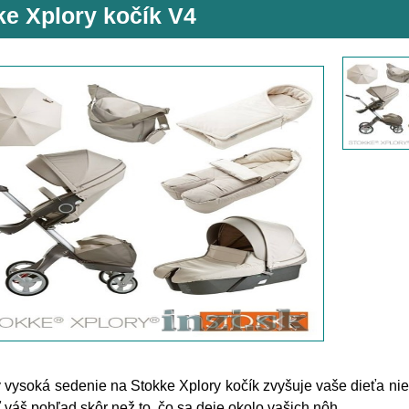
ke Xplory kočík V4
 vysoká sedenie na Stokke Xplory kočík zvyšuje vaše dieťa niele
ť váš pohľad skôr než to, čo sa deje okolo vašich nôh.