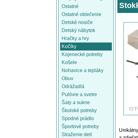
Stok
Ostatné
Ostatné oblečenie
Detské nosiče
Detský nábytok
Hračky a hry
Kočíky
Kojenecké potreby
Košele
Nohavice a tepláky
Obuv
Odrážadlá
Pulóvre a svetre
Šaty a sukne
Školské potreby
Spodné prádlo
Športové potreby
Unikátny
Straženie detí
a zdieľa