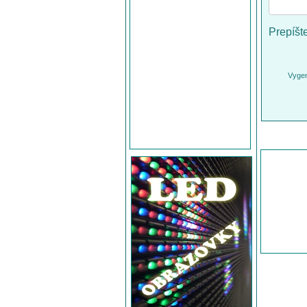
Prepíšt
Vygen