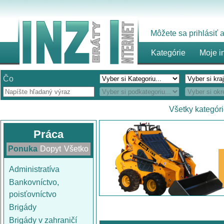
Môžete sa prihlásiť
Kategórie
Moje i
Čo
Všetky kategór
Práca
Ponuka
Dopyt
Všetko
Administratíva
Bankovníctvo,
poisťovníctvo
Brigády
Brigády v zahraničí