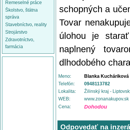
Remeselné práce
schopných a učenl
Školstvo, štátna
správa
Tovar nenakupuje
Stavebníctvo, reality
Strojárstvo
úlohou je stara
Zdravotníctvo,
farmácia
naplnený tovar
dlhodobého charak
Meno:
Blanka Kucháriková
Telefón:
0948113782
Lokalita:
Žilinský kraj - Liptovs
WEB:
www.zonanakupov.sk
Dohodou
Cena:
Odpovedať na inzerá