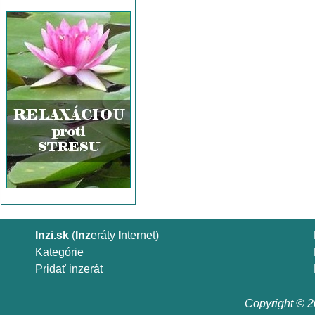
Inzi.sk
(
Inz
eráty
I
nternet)
Kategórie
Pridať inzerát
Copyright © 20