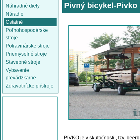
Pivný bicykel-Pivko
Náhradné diely
Náradie
Ostatné
Poľnohospodárske
stroje
Potravinárske stroje
Priemyselné stroje
Stavebné stroje
Vybavenie
prevádzkarne
Zdravotnícke prístroje
PIVKO je v skutočnosti , tzv. beerb