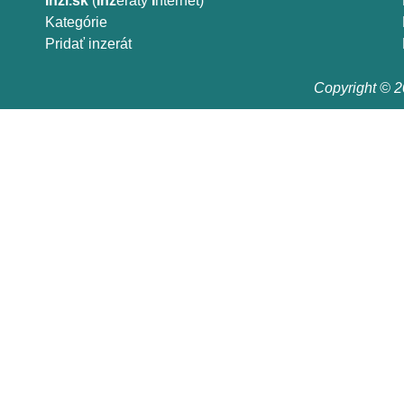
Inzi.sk
(
Inz
eráty
I
nternet)
Kategórie
Pridať inzerát
Copyright © 20