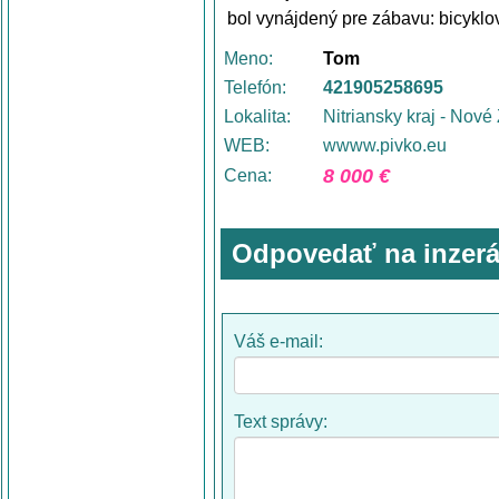
bol vynájdený pre zábavu: bicyklov
Meno:
Tom
Telefón:
421905258695
Lokalita:
Nitriansky kraj - Nov
WEB:
wwww.pivko.eu
8 000 €
Cena:
Odpovedať na inzerá
Váš e-mail:
Text správy: