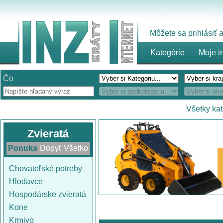
Môžete sa prihlásiť
Kategórie
Moje i
Čo
Všetky ka
Zvieratá
Ponuka
Dopyt
Všetko
Chovateľské potreby
Hlodavce
Hospodárske zvieratá
Kone
Krmivo