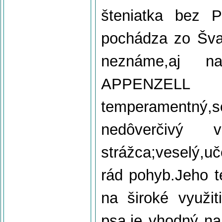
šteniatka bez 
pochádza zo Švaj
neznáme,aj n
APPENZELL 
temperamentný,
nedôverčivý 
strážca;veselý,u
rád pohyb.Jeho 
na široké využit
psa,je vhodný na 