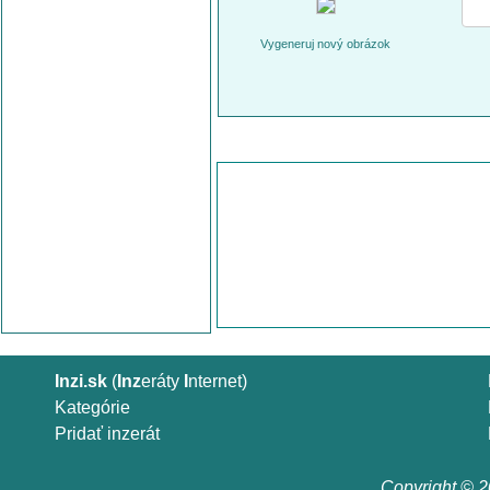
Vygeneruj nový obrázok
Inzi.sk
(
Inz
eráty
I
nternet)
Kategórie
Pridať inzerát
Copyright © 20