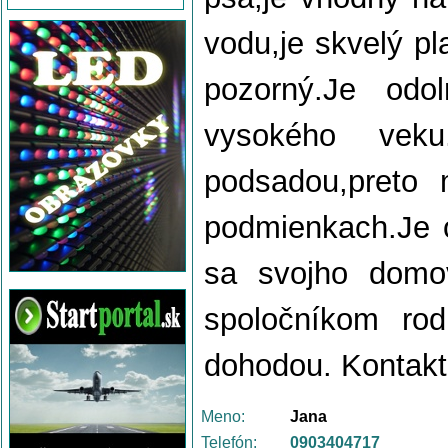
vodu,je skvelý pl
pozorný.Je od
vysokého vek
podsadou,preto 
podmienkach.Je 
sa svojho domov
spoločníkom rod
dohodou. Kontakt
Meno:
Jana
Telefón:
0903404717