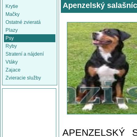
Apenzelský salašní
Krytie
Mačky
Ostatné zvieratá
Plazy
Psy
Ryby
Stratení a nájdení
Vtáky
Zajace
Zvieracie služby
APENZELSKÝ S