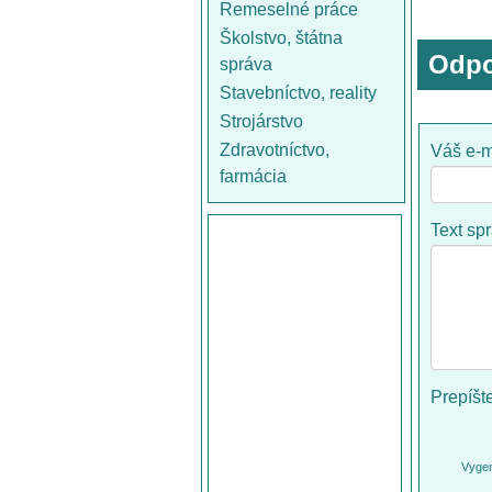
Remeselné práce
Školstvo, štátna
Odpo
správa
Stavebníctvo, reality
Strojárstvo
Zdravotníctvo,
Váš e-m
farmácia
Text sp
Prepíšt
Vygen