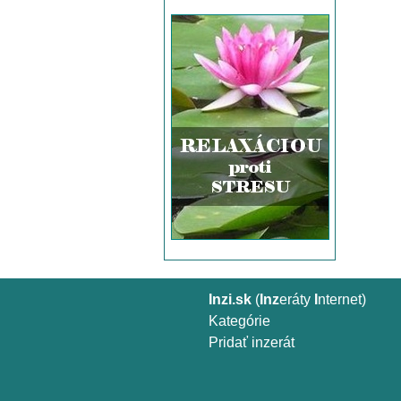
Inzi.sk
(
Inz
eráty
I
nternet)
Kategórie
Pridať inzerát