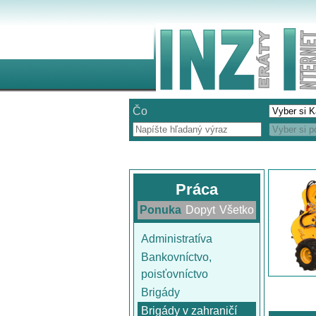
Čo
Práca
Ponuka
Dopyt
Všetko
Administratíva
Bankovníctvo,
poisťovníctvo
Brigády
Brigády v zahraničí