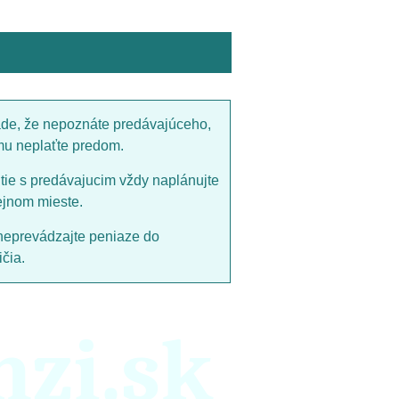
ade, že nepoznáte predávajúceho,
mu neplaťte predom.
utie s predávajucim vždy naplánujte
ejnom mieste.
neprevádzajte peniaze do
čia.
nzi.sk