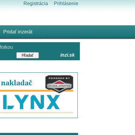
Registrácia
Prihlásenie
Pridať inzerát
fotkou
inzi.sk