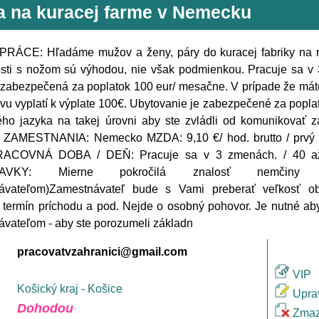
a na kuracej farme v Nemecku
RÁCE: Hľadáme mužov a ženy, páry do kuracej fabriky na r
sti s nožom sú výhodou, nie však podmienkou. Pracuje sa v
 zabezpečená za poplatok 100 eur/ mesačne. V prípade že mát
vu vyplatí k výplate 100€. Ubytovanie je zabezpečené za popla
ho jazyka na takej úrovni aby ste zvládli od komunikovať 
ZAMESTNANIA: Nemecko MZDA: 9,10 €/ hod. brutto / prvý m
RACOVNÁ DOBA / DEŇ: Pracuje sa v 3 zmenách. / 40 a
DAVKY: Mierne pokročilá znalosť nemčiny 
ávateľom)Zamestnávateľ bude s Vami preberať veľkosť obl
 termín príchodu a pod. Nejde o osobný pohovor. Je nutné ab
vateľom - aby ste porozumeli základn
pracovatvzahranici@gmail.com
VIP
Košický kraj - Košice
Upra
Dohodou
Zmaz