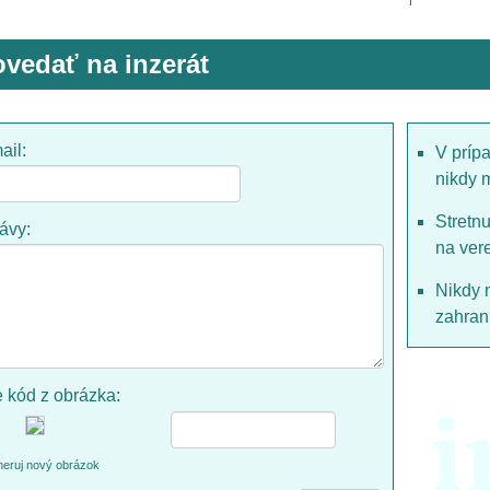
vedať na inzerát
ail:
V príp
nikdy 
Stretn
rávy:
na ver
Nikdy 
zahrani
e kód z obrázka:
i
eruj nový obrázok