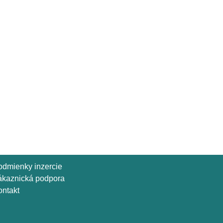
odmienky inzercie
ákaznická podpora
ntakt