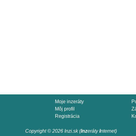
Moje inzeráty
P
Môj profil
Z
Registrácia
Ko
Copyright © 2026 Inzi.sk (
Inz
eráty
I
nternet)