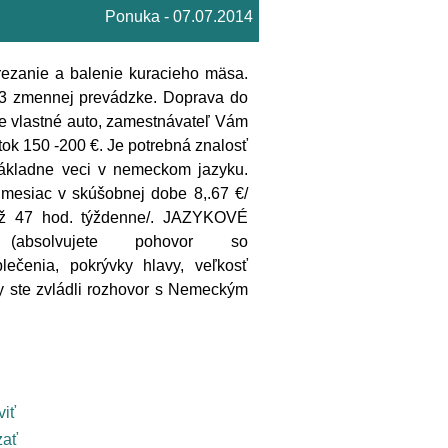
Ponuka - 07.07.2014
ezanie a balenie kuracieho mäsa.
 3 zmennej prevádzke. Doprava do
e vlastné auto, zamestnávateľ Vám
tok 150 -200 €. Je potrebná znalosť
základne veci v nemeckom jazyku.
esiac v skúšobnej dobe 8,.67 €/
ž 47 hod. týždenne/. JAZYKOVÉ
(absolvujete pohovor so
ečenia, pokrývky hlavy, veľkosť
y ste zvládli rozhovor s Nemeckým
viť
ať