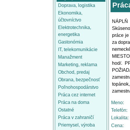
Prác
Doprava, logistika
Ekonomika,
účtovníctvo
NÁPLŇ P
Elektrotechnika,
Skúseno
energetika
práce je
Gastonómia
za dopra
nemecké
IT, telekomunikácie
MIESTO 
Manažment
hod/. P
Marketing, reklama
POŽIA
Obchod, predaj
zamestn
Obrana, bezpečnosť
topánok,
Poľnohospodárstvo
zamestná
Práca cez internet
Práca na doma
Meno:
Ostatné
Telefón:
Práca v zahraničí
Lokalita:
Priemysel, výroba
Cena: