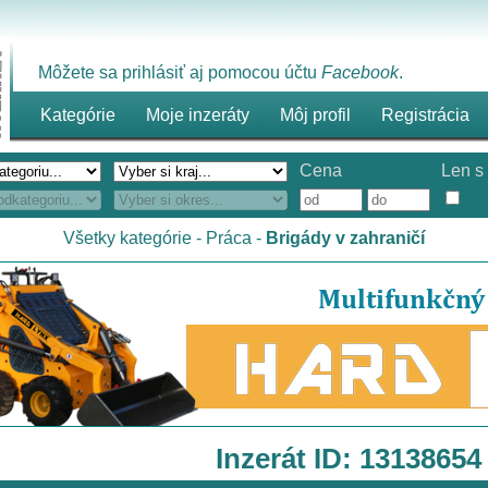
Môžete sa prihlásiť aj pomocou účtu
Facebook
.
Kategórie
Moje inzeráty
Môj profil
Registrácia
Cena
Len s 
Všetky kategórie
-
Práca
-
Brigády v zahraničí
Inzerát ID: 13138654