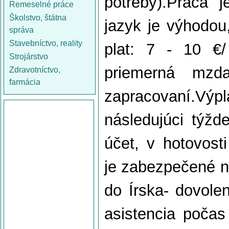
potreby).Práca j
Remeselné práce
Školstvo, štátna
jazyk je výhodou
správa
Stavebníctvo, reality
plat: 7 - 10 €/
Strojárstvo
priemerná mz
Zdravotníctvo,
farmácia
zapracovaní.Výp
následujúci týžd
účet, v hotovost
je zabezpečené n
do Írska- dovole
asistencia počas