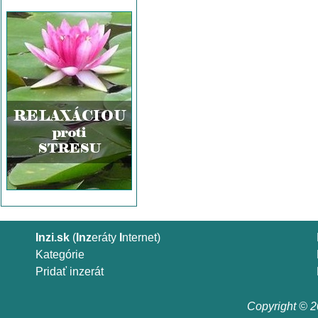
Inzi.sk
(
Inz
eráty
I
nternet)
Kategórie
Pridať inzerát
Copyright © 20