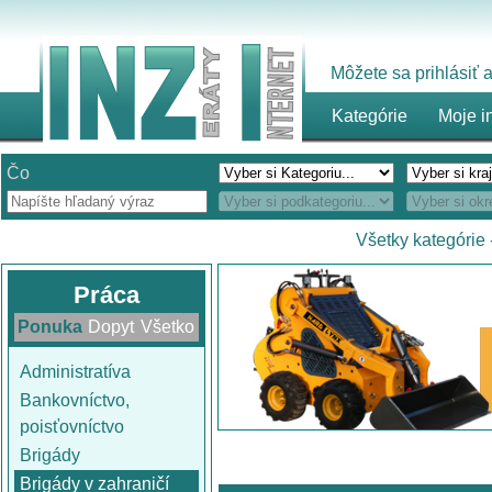
Môžete sa prihlásiť
Kategórie
Moje i
Čo
Všetky kategórie
Práca
Ponuka
Dopyt
Všetko
Administratíva
Bankovníctvo,
poisťovníctvo
Brigády
Brigády v zahraničí