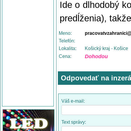
Ide o dlhodobý k
predĺženia), tak
Meno:
pracovatvzahranici
Telefón:
Lokalita:
Košický kraj - Košice
Dohodou
Cena:
Odpovedať na inzerá
Váš e-mail:
Text správy: