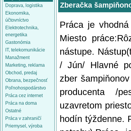
Zberačka šampiňonov
Doprava, logistika
Ekonomika,
účtovníctvo
Práca je vhodná 
Elektrotechnika,
energetika
Miesto práce:Rô
Gastonómia
nástupe. Nástup(
IT, telekomunikácie
Manažment
/ Jún/ Hlavné p
Marketing, reklama
Obchod, predaj
zber šampiňonov 
Obrana, bezpečnosť
Poľnohospodárstvo
producenta /pe
Práca cez internet
uzavretom priesto
Práca na doma
Ostatné
hodín týždenne. 
Práca v zahraničí
Priemysel, výroba