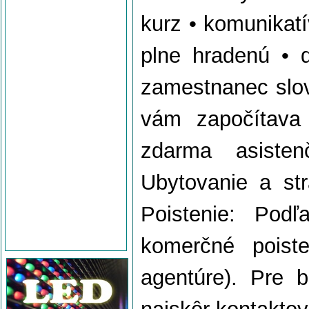
kurz • komunikat
plne hradenú • 
zamestnanec slov
vám započítava
zdarma asiste
Ubytovanie a st
Poistenie: Podľ
komerčné poist
agentúre). Pre b