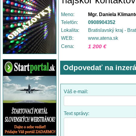
najskôr kontaktov
Meno:
Mgr. Daniela Kliman
Telefón:
0908904352
Lokalita:
Bratislavský kraj - Bra
WEB:
www.atena.sk
1 200 €
Cena:
Odpovedať na inzerá
Váš e-mail:
Text správy: