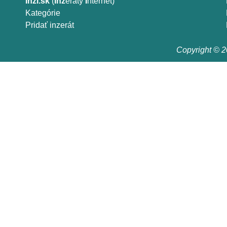
Inzi.sk
(
Inz
eráty
I
nternet)
Kategórie
Pridať inzerát
Copyright © 20