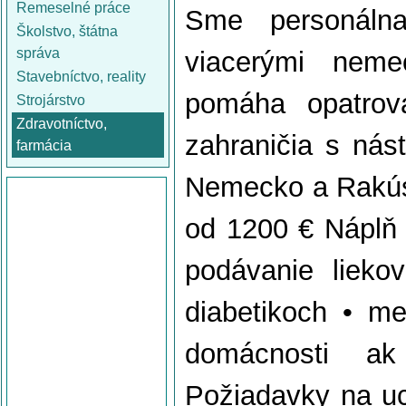
Remeselné práce
Sme personálna
Školstvo, štátna
správa
viacerými neme
Stavebníctvo, reality
pomáha opatrov
Strojárstvo
Zdravotníctvo,
zahraničia s ná
farmácia
Nemecko a Rakúsk
od 1200 € Náplň 
podávanie lieko
diabetikoch • mer
domácnosti a
Požiadavky na uc