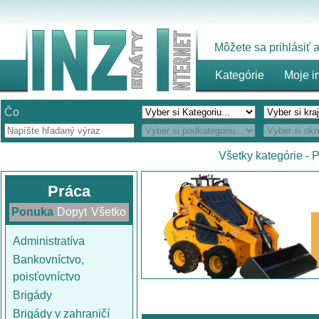
Môžete sa prihlásiť
Kategórie
Moje i
Čo
Všetky kategórie
-
P
Práca
Ponuka
Dopyt
Všetko
Administratíva
Bankovníctvo,
poisťovníctvo
Brigády
Brigády v zahraničí