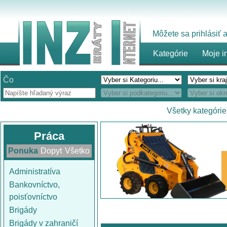
Môžete sa prihlásiť
Kategórie
Moje i
Čo
Všetky kategórie
Práca
Ponuka
Dopyt
Všetko
Administratíva
Bankovníctvo,
poisťovníctvo
Brigády
Brigády v zahraničí