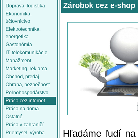
Zárobok cez e-shop
Doprava, logistika
Ekonomika,
účtovníctvo
Elektrotechnika,
energetika
Gastonómia
IT, telekomunikácie
Manažment
Marketing, reklama
Obchod, predaj
Obrana, bezpečnosť
Poľnohospodárstvo
Práca cez internet
Práca na doma
Ostatné
Práca v zahraničí
Hľadáme ľudí na 
Priemysel, výroba