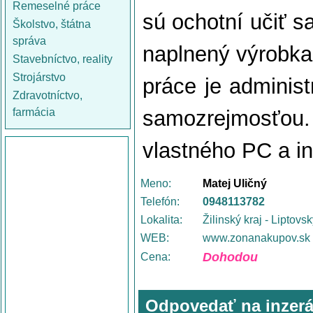
Remeselné práce
sú ochotní učiť 
Školstvo, štátna
správa
naplnený výrobkam
Stavebníctvo, reality
Strojárstvo
práce je administ
Zdravotníctvo,
farmácia
samozrejmosťo
vlastného PC a in
Meno:
Matej Uličný
Telefón:
0948113782
Lokalita:
Žilinský kraj - Liptovs
WEB:
www.zonanakupov.sk
Dohodou
Cena:
Odpovedať na inzerá