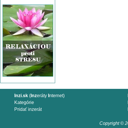
Inzi.sk
(
Inz
eráty
I
nternet)
Kategórie
Pridať inzerát
Copyright © 20