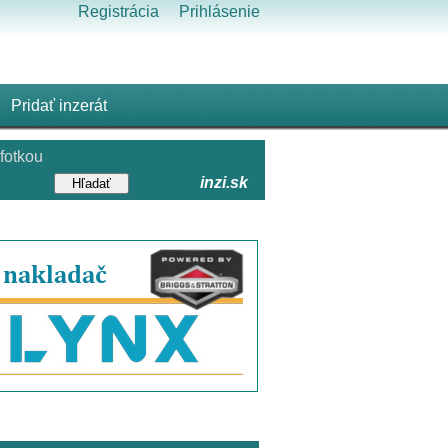
Registrácia
Prihlásenie
Pridať inzerát
fotkou
inzi.sk