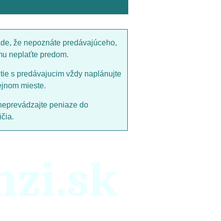
ade, že nepoznáte predávajúceho,
mu neplaťte predom.
utie s predávajucim vždy naplánujte
ejnom mieste.
neprevádzajte peniaze do
čia.
nzi.sk