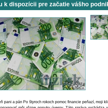
 k dispozícii pre začatie vášho podni
ň pani a pán Po štyroch rokoch pomoc financie peňazí, moji kl
ropagovať môj rôzne ponuky úverov. Táto správa vychádza v