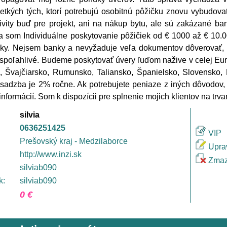
etkých tých, ktorí potrebujú osobitnú pôžičku znovu vybudovať
ivity buď pre projekt, ani na nákup bytu, ale sú zakázané ba
a som Individuálne poskytovanie pôžičiek od € 1000 až € 10.
ky. Nejsem banky a nevyžaduje veľa dokumentov dôverovať, a
spoľahlivé. Budeme poskytovať úvery ľuďom nažive v celej Eu
, Švajčiarsko, Rumunsko, Taliansko, Španielsko, Slovensko, K
sadzba je 2% ročne. Ak potrebujete peniaze z iných dôvodov,
 informácií. Som k dispozícii pre splnenie mojich klientov na trv
silvia
0636251425
VIP
Prešovský kraj - Medzilaborce
Upra
http://www.inzi.sk
Zmaz
silviab090
k:
silviab090
0 €