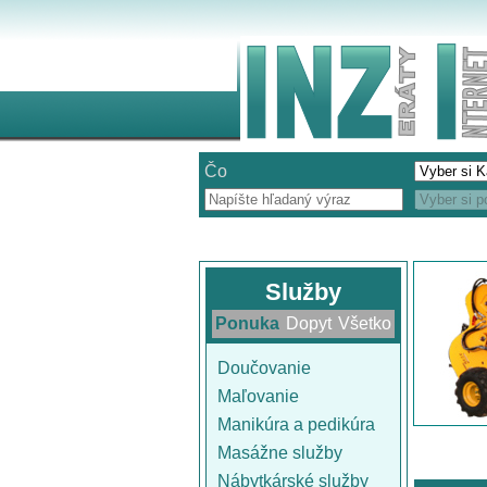
Čo
Služby
Ponuka
Dopyt
Všetko
Doučovanie
Maľovanie
Manikúra a pedikúra
Masážne služby
Nábytkárské služby