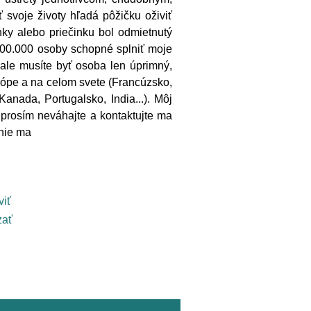
 svoje životy hľadá pôžičku oživiť
nky alebo priečinku bol odmietnutý
000.000 osoby schopné splniť moje
le musíte byť osoba len úprimný,
rópe a na celom svete (Francúzsko,
anada, Portugalsko, India...). Môj
 prosím neváhajte a kontaktujte ma
anie ma
viť
ať