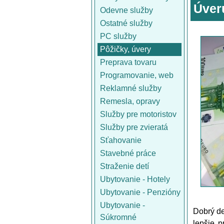
Úveru
Odevne služby
Ostatné služby
PC služby
Pôžičky, úvery
Preprava tovaru
Programovanie, web
Reklamné služby
Remesla, opravy
Služby pre motoristov
Služby pre zvieratá
Sťahovanie
Stavebné práce
Straženie detí
Ubytovanie - Hotely
Ubytovanie - Penzióny
Ubytovanie -
Dobrý de
Súkromné
lepšie p