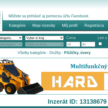
Môžete sa prihlásiť aj pomocou účtu
Facebook
.
Kategórie
Moje inzeráty
Môj profil
Registrácia
Cena
Len s 
Všetky kategórie
-
Služby
-
Pôžičky, úvery
Inzerát ID: 13138679