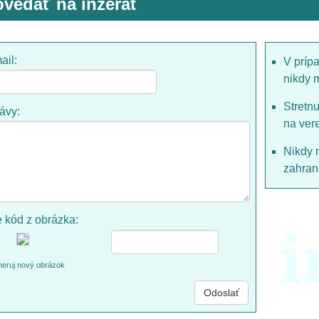
vedať na inzerát
ail:
V príp
nikdy 
Stretn
rávy:
na ver
Nikdy 
zahrani
e kód z obrázka:
i
eruj nový obrázok