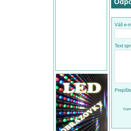
Odpo
Váš e-m
Text sp
Prepíšt
Vygen