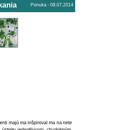
kania
Ponuka - 08.07.2014
ienti majú ma inšpiroval ma na nete
 ústrety jednotlivcom, chudobným,