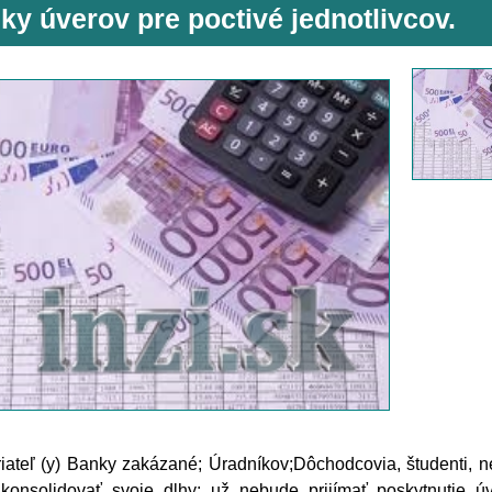
ky úverov pre poctivé jednotlivcov.
iateľ (y) Banky zakázané; Úradníkov;Dôchodcovia, študenti, 
 konsolidovať svoje dlhy; už nebude prijímať poskytnutie 