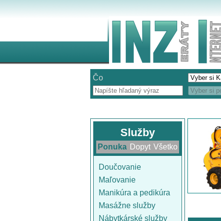
Čo
Služby
Ponuka
Dopyt
Všetko
Doučovanie
Maľovanie
Manikúra a pedikúra
Masážne služby
Nábytkárské služby