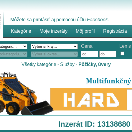
Môžete sa prihlásiť aj pomocou účtu
Facebook
.
Kategórie
Moje inzeráty
Môj profil
Registrácia
Cena
Len s 
Všetky kategórie
-
Služby
-
Pôžičky, úvery
Inzerát ID: 13138680