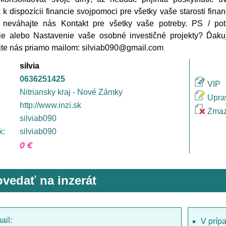
 k dispozícii financie svojpomoci pre všetky vaše starosti fina
 neváhajte nás Kontakt pre všetky vaše potreby. PS / potr
nie alebo Nastavenie vaše osobné investičné projekty? Ďaku
jte nás priamo mailom: silviab090@gmail.com
silvia
0636251425
VIP
Nitriansky kraj - Nové Zámky
Upra
http://www.inzi.sk
Zmaz
silviab090
k:
silviab090
0 €
vedať na inzerát
ail:
V príp