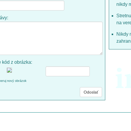
nikdy 
Stretn
rávy:
na ver
Nikdy 
zahrani
e kód z obrázka:
i
eruj nový obrázok