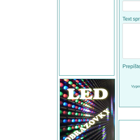
Text sp
Prepíšt
Vygen