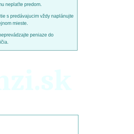
mu neplaťte predom.
utie s predávajucim vždy naplánujte
ejnom mieste.
neprevádzajte peniaze do
čia.
nzi.sk