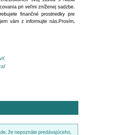
ncovania pri veľmi zníženej sadzbe.
ebujete finančné prostriedky pre
jem vám z informujte nás.Prosím,
viť
ať
ade, že nepoznáte predávajúceho,