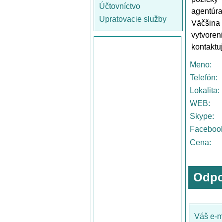
Účtovníctvo
agentúra
Upratovacie služby
Väčšina
vytvore
kontaktu
Meno:
Telefón:
Lokalita:
WEB:
Skype:
Faceboo
Cena:
Odpo
Váš e-m