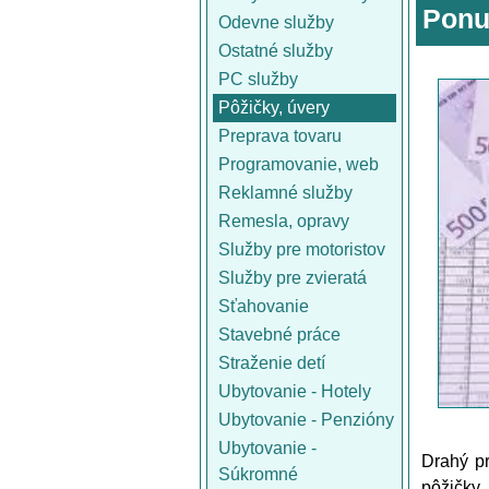
Ponu
Odevne služby
Ostatné služby
PC služby
Pôžičky, úvery
Preprava tovaru
Programovanie, web
Reklamné služby
Remesla, opravy
Služby pre motoristov
Služby pre zvieratá
Sťahovanie
Stavebné práce
Straženie detí
Ubytovanie - Hotely
Ubytovanie - Penzióny
Ubytovanie -
Drahý pr
Súkromné
pôžičky