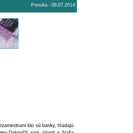
Ponuka - 08.07.2014
nezamestnaní kto sú banky, hľadajú
úveru.Dokončiť svoj závod s Naša