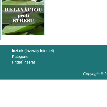
Inzi.sk
(
Inz
eráty
I
nternet)
Kategórie
Pridať inzerát
Copyright © 20