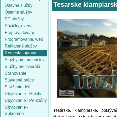
Tesarske klampiars
Odevne služby
Ostatné služby
PC služby
Pôžičky, úvery
Preprava tovaru
Programovanie, web
Reklamné služby
Remesla, opravy
Služby pre motoristov
Služby pre zvieratá
Sťahovanie
Stavebné práce
Straženie detí
Ubytovanie - Hotely
Ubytovanie - Penzióny
Ubytovanie -
Tesárske, klampiarske, pokrýv
Súkromné
Rekonštrukcie striech, podkroví. 