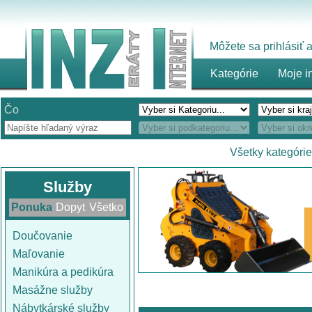
Môžete sa prihlásiť
Kategórie
Moje i
Čo
Všetky kategórie
Služby
Ponuka
Dopyt
Všetko
Doučovanie
Maľovanie
Manikúra a pedikúra
Masážne služby
Nábytkárské služby