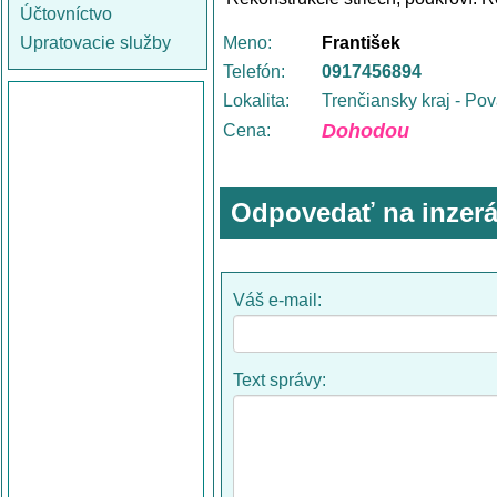
Účtovníctvo
Upratovacie služby
Meno:
František
Telefón:
0917456894
Lokalita:
Trenčiansky kraj - Po
Dohodou
Cena:
Odpovedať na inzerá
Váš e-mail:
Text správy: