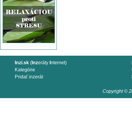
Inzi.sk
(
Inz
eráty
I
nternet)
Kategórie
Pridať inzerát
Copyright © 20