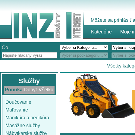
Môžete sa prihlásiť
Kategórie
Moje i
Čo
Všetky kateg
Služby
Ponuka
Dopyt
Všetko
Doučovanie
Maľovanie
Manikúra a pedikúra
Masážne služby
Nábytkárské služby