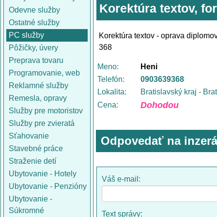
Korektúra textov, f
Odevne služby
Ostatné služby
PC služby
Korektúra textov - oprava diplomov
368
Pôžičky, úvery
Preprava tovaru
Meno:
Heni
Programovanie, web
Telefón:
0903639368
Reklamné služby
Lokalita:
Bratislavský kraj - Bra
Remesla, opravy
Dohodou
Cena:
Služby pre motoristov
Služby pre zvieratá
Sťahovanie
Odpovedať na inzerá
Stavebné práce
Straženie detí
Ubytovanie - Hotely
Váš e-mail:
Ubytovanie - Penzióny
Ubytovanie -
Súkromné
Text správy: