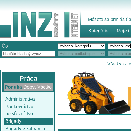
Môžete sa prihlásiť
Kategórie
Moje i
Čo
Všetky kat
Práca
Ponuka
Dopyt
Všetko
Administratíva
Bankovníctvo,
poisťovníctvo
Brigády
Brigády v zahraničí