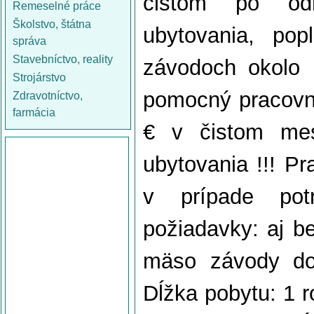
čistom po odr
Remeselné práce
Školstvo, štátna
ubytovania, po
správa
Stavebníctvo, reality
závodoch okolo
Strojárstvo
pomocný pracovní
Zdravotníctvo,
farmácia
€ v čistom mes
ubytovania !!! P
v prípade pot
požiadavky: aj be
mäso závody do
Dĺžka pobytu: 1 