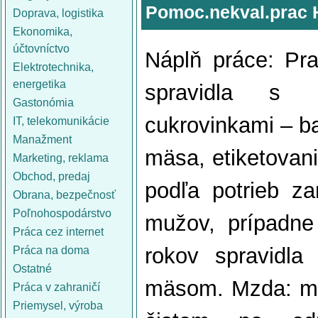
Pomoc.nekval.prac 
Doprava, logistika
Ekonomika,
účtovníctvo
Náplň práce: Pra
Elektrotechnika,
energetika
spravidla s 
Gastonómia
cukrovinkami – ba
IT, telekomunikácie
Manažment
mäsa, etiketovani
Marketing, reklama
Obchod, predaj
podľa potrieb z
Obrana, bezpečnosť
Poľnohospodárstvo
mužov, prípadn
Práca cez internet
rokov spravidla
Práca na doma
Ostatné
mäsom. Mzda: muž
Práca v zahraničí
Priemysel, výroba