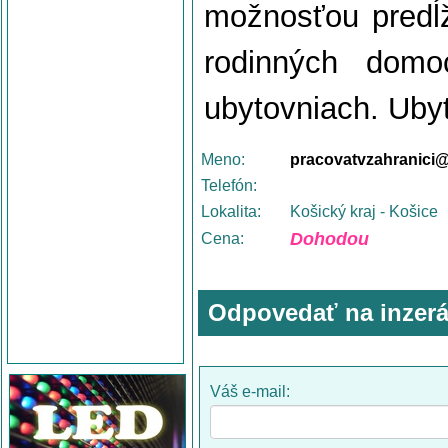
možnosťou predĺ
rodinných dom
ubytovniach. Uby
Meno:
pracovatvzahranici
Telefón:
Lokalita:
Košický kraj - Košice
Dohodou
Cena:
Odpovedať na inzerá
Váš e-mail: