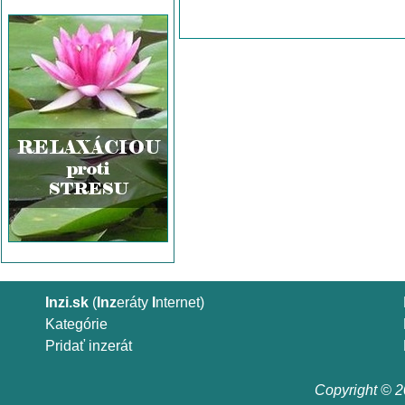
Inzi.sk
(
Inz
eráty
I
nternet)
Kategórie
Pridať inzerát
Copyright © 20