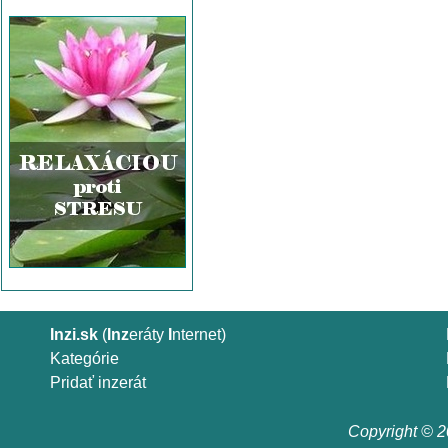
Inzi.sk
(
Inz
eráty
I
nternet)
Kategórie
Pridať inzerát
Copyright © 20