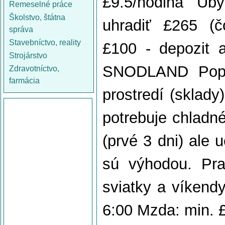
£9.5/hodina Uby
Remeselné práce
Školstvo, štátna
uhradiť £265 (č
správa
Stavebníctvo, reality
£100 - depozit
Strojárstvo
SNODLAND Popis
Zdravotníctvo,
farmácia
prostredí (sklady
potrebuje chladné
(prvé 3 dni) ale
sú výhodou. Pra
sviatky a víkendy
6:00 Mzda: min. £