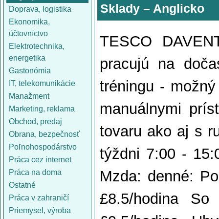
Sklady – Anglicko
Doprava, logistika
Ekonomika,
účtovníctvo
TESCO DAVENTRY
Elektrotechnika,
energetika
pracujú na doča
Gastonómia
tréningu - možný
IT, telekomunikácie
Manažment
manuálnymi príst
Marketing, reklama
Obchod, predaj
tovaru ako aj s r
Obrana, bezpečnosť
Poľnohospodárstvo
týždni 7:00 - 15:
Práca cez internet
Mzda: denné: Po 
Práca na doma
Ostatné
£8.5/hodina So
Práca v zahraničí
Priemysel, výroba