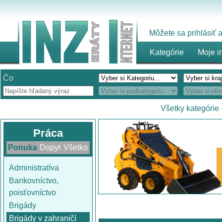
Môžete sa prihlásiť
Kategórie
Moje i
Čo
Všetky kategórie
Práca
Ponuka
Dopyt
Všetko
Administratíva
Bankovníctvo,
poisťovníctvo
Brigády
Brigády v zahraničí