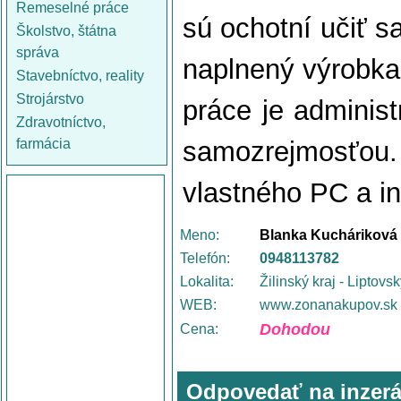
Remeselné práce
sú ochotní učiť 
Školstvo, štátna
správa
naplnený výrobkam
Stavebníctvo, reality
Strojárstvo
práce je administ
Zdravotníctvo,
farmácia
samozrejmosťo
vlastného PC a in
Meno:
Blanka Kucháriková
Telefón:
0948113782
Lokalita:
Žilinský kraj - Liptovs
WEB:
www.zonanakupov.sk
Dohodou
Cena:
Odpovedať na inzerá