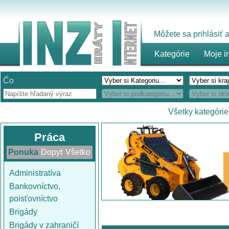
Môžete sa prihlásiť
Kategórie
Moje i
Čo
Všetky kategórie
Práca
Ponuka
Dopyt
Všetko
Administratíva
Bankovníctvo,
poisťovníctvo
Brigády
Brigády v zahraničí