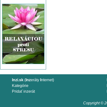
Inzi.sk
(
Inz
eráty
I
nternet)
Kategórie
Pridať inzerát
Copyright © 20