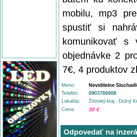
mobilu, mp3 pre
spustiť si nahr
komunikovať s v
objednávke 2 pro
7€, 4 produktov 
Meno:
Neviditelne Sluchad
Telefón:
0903766908
Lokalita:
Žilinský kraj - Dolný 
30 €
Cena:
Odpovedať na inzerá