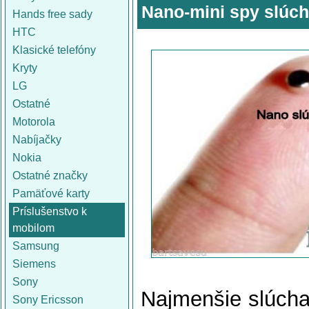
Nano-mini spy slú
Hands free sady
HTC
Klasické telefóny
Kryty
LG
Ostatné
Motorola
Nabíjačky
Nokia
Ostatné značky
Pamäťové karty
Príslušenstvo k
mobilom
Samsung
Siemens
Sony
Najmenšie slúcha
Sony Ericsson