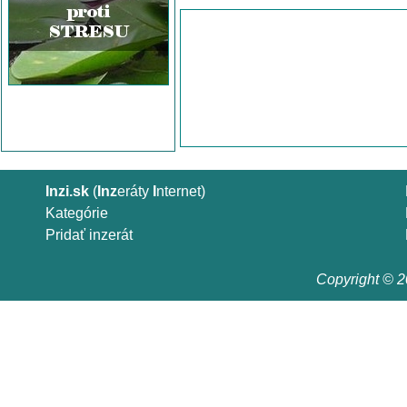
Inzi.sk
(
Inz
eráty
I
nternet)
Kategórie
Pridať inzerát
Copyright © 20