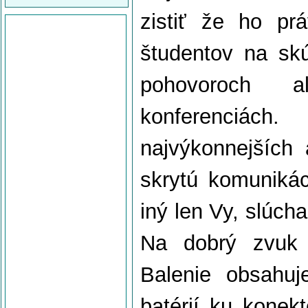
zistiť že ho pr
študentov na sk
pohovoroch 
konferenciác
najvýkonnejších
skrytú komunikác
iný len Vy, slúcha
Na dobrý zvuk s
Balenie obsahuj
batérií ku konekt