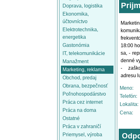
Prij
Doprava, logistika
Ekonomika,
účtovníctvo
Marketin
Elektrotechnika,
komuniká
energetika
frekvent
Gastonómia
18:00 ho
sa, - re
IT, telekomunikácie
denné vy
Manažment
- zašk
Marketing, reklama
adresu l
Obchod, predaj
Obrana, bezpečnosť
Meno:
Poľnohospodárstvo
Telefón:
Práca cez internet
Lokalita:
Práca na doma
Cena:
Ostatné
Práca v zahraničí
Odpo
Priemysel, výroba