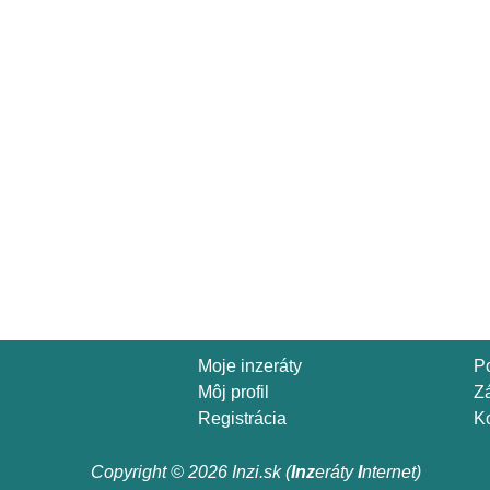
Moje inzeráty
P
Môj profil
Z
Registrácia
Ko
Copyright © 2026 Inzi.sk (
Inz
eráty
I
nternet)