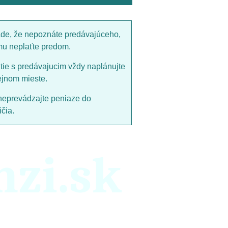
ade, že nepoznáte predávajúceho,
mu neplaťte predom.
utie s predávajucim vždy naplánujte
ejnom mieste.
neprevádzajte peniaze do
čia.
nzi.sk