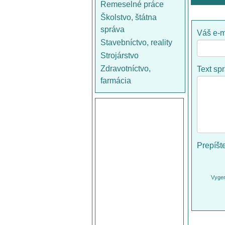
Remeselné práce
Školstvo, štátna
správa
Váš e-m
Stavebníctvo, reality
Strojárstvo
Zdravotníctvo,
Text sp
farmácia
Prepíšt
Vygen