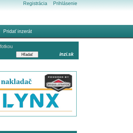
Registrácia
Prihlásenie
Pridať inzerát
fotkou
inzi.sk