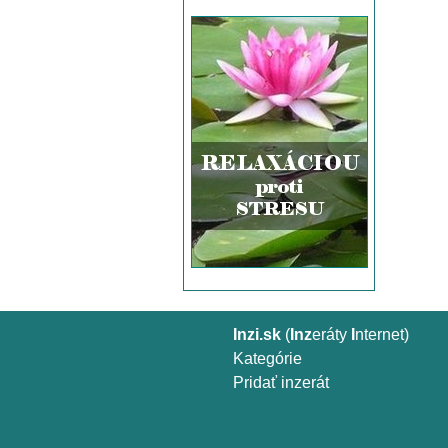
Inzi.sk
(
Inz
eráty
I
nternet)
Kategórie
Pridať inzerát