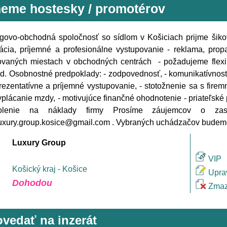
meme hostesky / promotérov
govo-obchodná spoločnosť so sídlom v Košiciach prijme šikov
cia, príjemné a profesionálne vystupovanie - reklama, prop
ovaných miestach v obchodných centrách - požadujeme flexibi
d. Osobnostné predpoklady: - zodpovednosť, - komunikatívnosť,
prezentatívne a príjemné vystupovanie, - stotožnenie sa s fi
plácanie mzdy, - motivujúce finančné ohodnotenie - priateľské p
olenie na náklady firmy Prosíme záujemcov o zasl
uxury.group.kosice@gmail.com . Vybraných uchádzačov budeme
Luxury Group
VIP
Košický kraj - Košice
Upra
Dohodou
Zmaz
vedať na inzerát