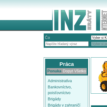
Čo
Práca
Ponuka
Dopyt
Všetko
Administratíva
Bankovníctvo,
poisťovníctvo
Brigády
Brigády v zahraničí