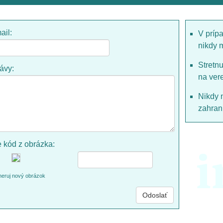
ail:
V príp
nikdy 
Stretn
rávy:
na ver
Nikdy 
zahrani
e kód z obrázka:
i
eruj nový obrázok