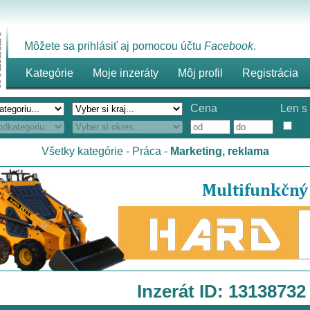
Môžete sa prihlásiť aj pomocou účtu
Facebook
.
Kategórie
Moje inzeráty
Môj profil
Registrácia
Cena
Len s 
Všetky kategórie
-
Práca
-
Marketing, reklama
Inzerát ID: 13138732