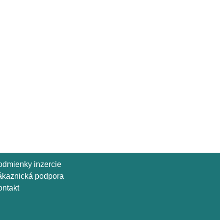
odmienky inzercie
ákaznická podpora
ntakt