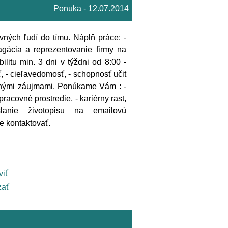
Ponuka - 12.07.2014
ných ľudí do tímu. Náplň práce: -
agácia a reprezentovanie firmy na
litu min. 3 dni v týždni od 8:00 -
 - cieľavedomosť, - schopnosť učit
remnými záujmami. Ponúkame Vám : -
racovné prostredie, - kariérny rast,
anie životopisu na emailovú
 kontaktovať.
viť
ať