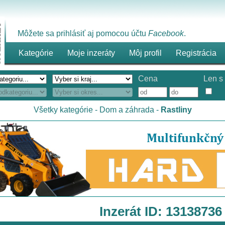
Môžete sa prihlásiť aj pomocou účtu
Facebook
.
Kategórie
Moje inzeráty
Môj profil
Registrácia
Cena
Len s 
Všetky kategórie
-
Dom a záhrada
-
Rastliny
Inzerát ID: 13138736