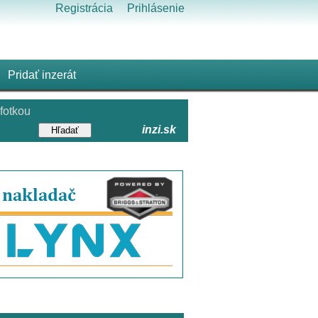
Registrácia
Prihlásenie
Pridať inzerát
fotkou
inzi.sk