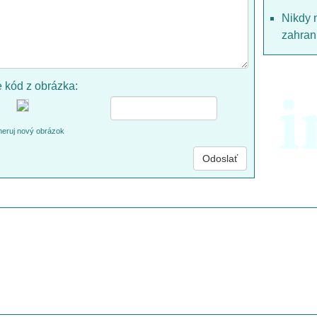
Nikdy 
zahrani
e kód z obrázka:
i
eruj nový obrázok