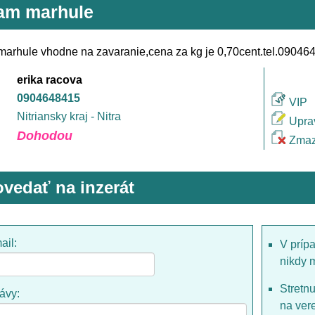
am marhule
arhule vhodne na zavaranie,cena za kg je 0,70cent.tel.09046
erika racova
0904648415
VIP
Nitriansky kraj - Nitra
Upra
Dohodou
Zmaz
vedať na inzerát
ail:
V príp
nikdy 
Stretn
rávy:
na ver