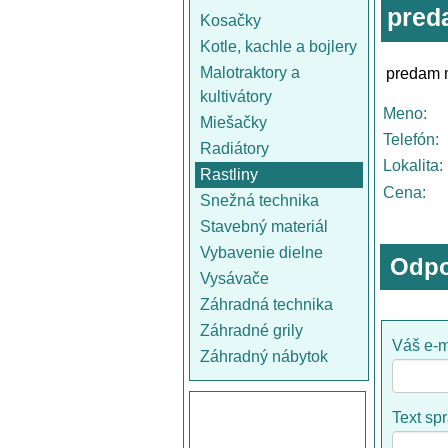
pred
Kosačky
Kotle, kachle a bojlery
Malotraktory a
predam m
kultivátory
Meno:
Miešačky
Telefón:
Radiátory
Lokalita:
Rastliny
Cena:
Snežná technika
Stavebný materiál
Vybavenie dielne
Odpo
Vysávače
Záhradná technika
Záhradné grily
Váš e-m
Záhradný nábytok
Text sp