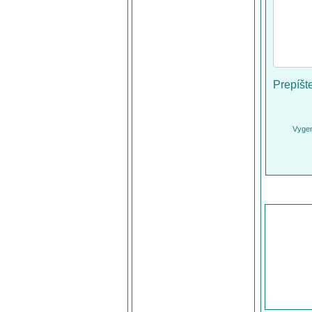
Prepíšt
Vygen