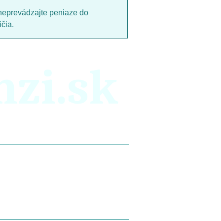
neprevádzajte peniaze do
čia.
nzi.sk