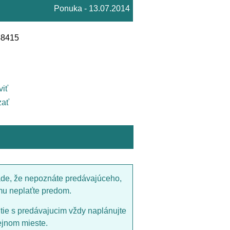
Ponuka - 13.07.2014
48415
viť
ať
ade, že nepoznáte predávajúceho,
mu neplaťte predom.
utie s predávajucim vždy naplánujte
ejnom mieste.