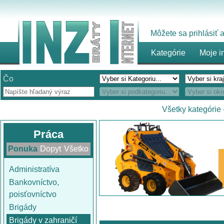
Môžete sa prihlásiť
Kategórie
Moje i
Čo
Všetky kategórie
Práca
Ponuka
Dopyt
Všetko
Administratíva
Bankovníctvo,
poisťovníctvo
Brigády
Brigády v zahraničí