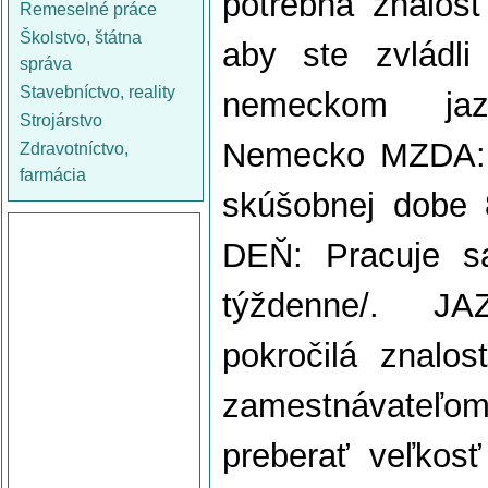
potrebná znalos
Remeselné práce
Školstvo, štátna
aby ste zvládl
správa
Stavebníctvo, reality
nemeckom ja
Strojárstvo
Nemecko MZDA: 9
Zdravotníctvo,
farmácia
skúšobnej dobe
DEŇ: Pracuje s
týždenne/. J
pokročilá znalo
zamestnávateľ
preberať veľkosť