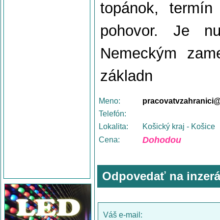
topánok, termí
pohovor. Je nu
Nemeckým zames
základn
Meno:
pracovatvzahranici
Telefón:
Lokalita:
Košický kraj - Košice
Dohodou
Cena:
Odpovedať na inzerá
Váš e-mail: