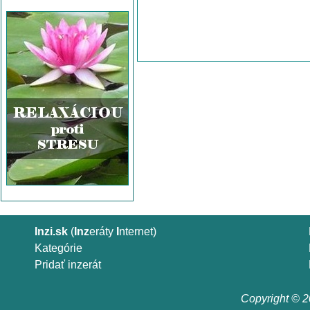
Inzi.sk
(
Inz
eráty
I
nternet)
Kategórie
Pridať inzerát
Copyright © 20