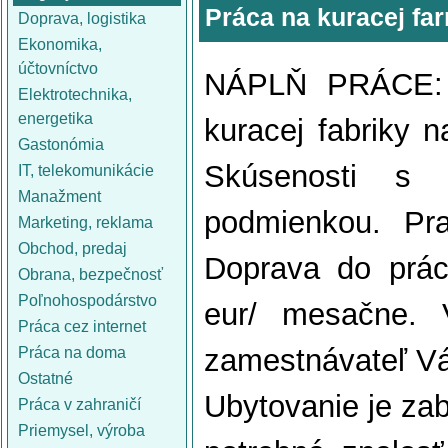
Práca na kuracej f
Doprava, logistika
Ekonomika,
účtovníctvo
NÁPLŇ PRÁCE: 
Elektrotechnika,
energetika
kuracej fabriky 
Gastonómia
Skúsenosti s
IT, telekomunikácie
Manažment
podmienkou. Pr
Marketing, reklama
Obchod, predaj
Doprava do prác
Obrana, bezpečnosť
Poľnohospodárstvo
eur/ mesačne. 
Práca cez internet
zamestnávateľ Vá
Práca na doma
Ostatné
Ubytovanie je za
Práca v zahraničí
Priemysel, výroba