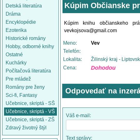
Kúpim Občianske pr
Detská literatúra
Dráma
Encyklopédie
Kúpim knihu občianskeho pr
Ezoterika
vevkojsova@gmail.com
Historické romány
Meno:
Vev
Hobby, odborné knihy
Telefón:
Ostatné
Lokalita:
Žilinský kraj - Liptovs
Kuchárky
Dohodou
Cena:
Počítačová literatúra
Pre mládež
Romány pre ženy
Odpovedať na inzerá
Sci-fi, Fantasy
Učebnice, skriptá - SŠ
Učebnice, skriptá - VŠ
Váš e-mail:
Učebnice, skriptá - ZŠ
Zdravý životný štýl
Text správy: