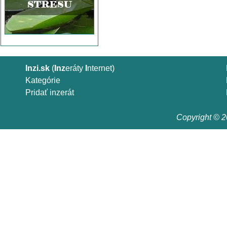
Inzi.sk
(
Inz
eráty
I
nternet)
Kategórie
Pridať inzerát
Copyright © 20