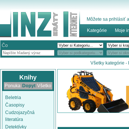
Môžete sa prihlásiť
Kategórie
Moje i
Čo
Všetky kategórie
-
Knihy
Ponuka
Dopyt
Všetko
Beletria
Časopisy
Cudzojazyčná
literatúra
Detektívky