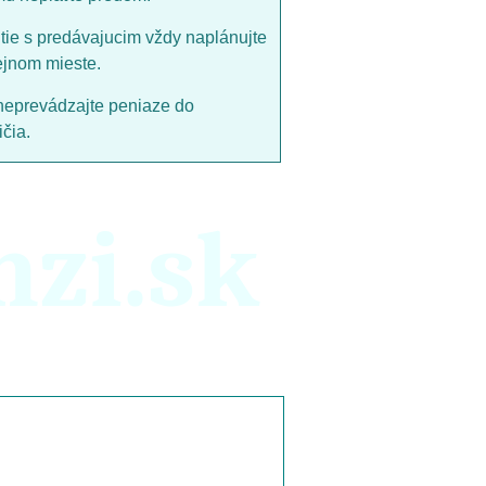
utie s predávajucim vždy naplánujte
ejnom mieste.
neprevádzajte peniaze do
čia.
nzi.sk