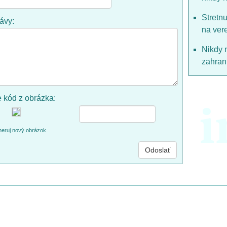
Stretn
rávy:
na ver
Nikdy 
zahrani
e kód z obrázka:
i
eruj nový obrázok