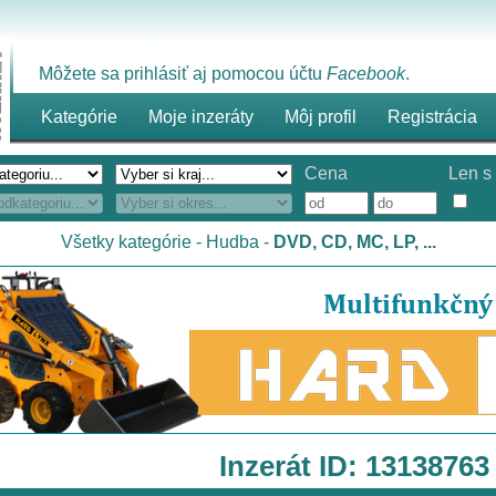
Môžete sa prihlásiť aj pomocou účtu
Facebook
.
Kategórie
Moje inzeráty
Môj profil
Registrácia
Cena
Len s 
Všetky kategórie
-
Hudba
-
DVD, CD, MC, LP, ...
Inzerát ID: 13138763