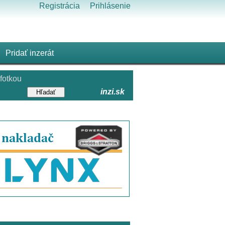
Registrácia
Prihlásenie
Pridať inzerát
fotkou
inzi.sk