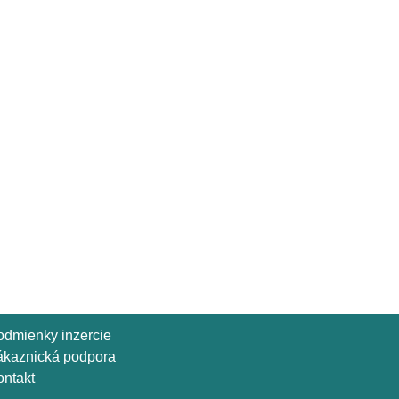
odmienky inzercie
ákaznická podpora
ntakt