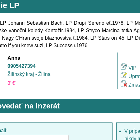
šie LP
LP Johann Sebastian Bach, LP Drupi Sereno eť.1978, LP Mo
ke vanočni koledy-Kantožir.1984, LP Stryco Marcina tetka Ag
 Nagy CHran svoje blaznovstva ť.1984, LP Stars on 45, LP Dia
tro if you knew suzi, LP Success r.1976
Anna
0905427394
VIP
Žilinský kraj - Žilina
Upra
3 €
Zmaz
vedať na inzerát
ail:
V príp
nikdy 