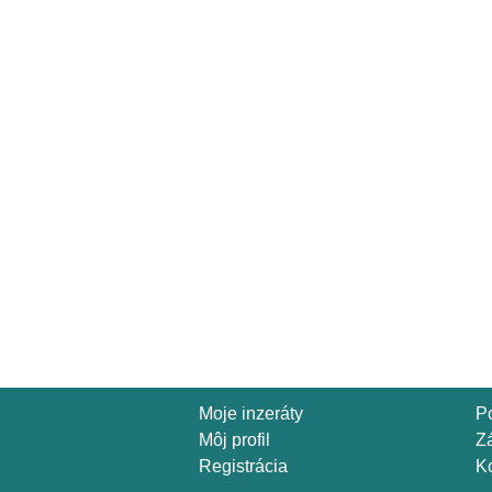
Moje inzeráty
P
Môj profil
Z
Registrácia
Ko