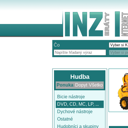
Čo
Hudba
Ponuka
Dopyt
Všetko
Bicie nástroje
DVD, CD, MC, LP, ...
Dychové nástroje
Ostatné
Hudobníci a skupiny