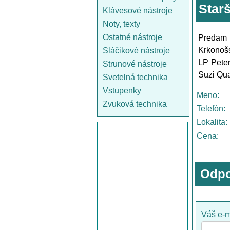
Star
Klávesové nástroje
Noty, texty
Ostatné nástroje
Predam 
Krkonošs
Sláčikové nástroje
LP Peter
Strunové nástroje
Suzi Qua
Svetelná technika
Vstupenky
Meno:
Zvuková technika
Telefón:
Lokalita:
Cena:
Odpo
Váš e-m