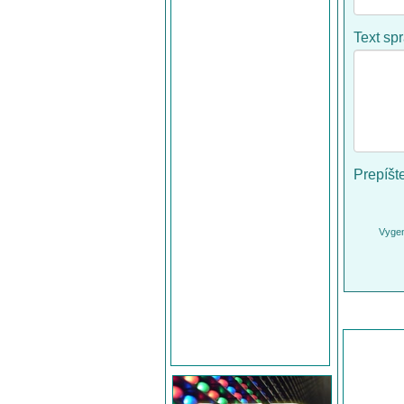
Text sp
Prepíšt
Vygen