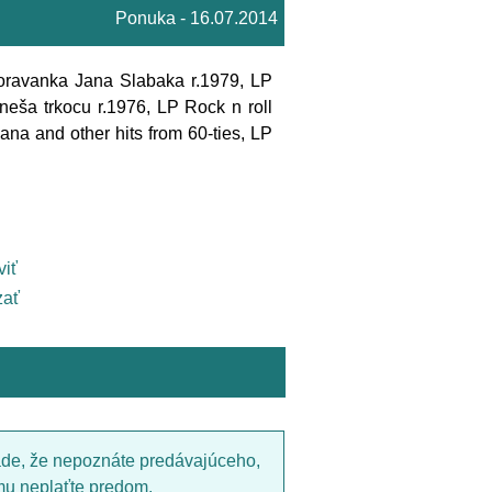
Ponuka - 16.07.2014
ravanka Jana Slabaka r.1979, LP
neša trkocu r.1976, LP Rock n roll
na and other hits from 60-ties, LP
viť
ať
ade, že nepoznáte predávajúceho,
mu neplaťte predom.