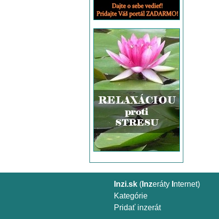
Inzi.sk
(
Inz
eráty
I
nternet)
Kategórie
Pridať inzerát