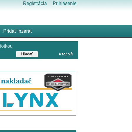
Registrácia
Prihlásenie
Pridať inzerát
fotkou
inzi.sk