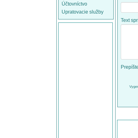
Účtovníctvo
Upratovacie služby
Text sp
Prepíšt
Vygen