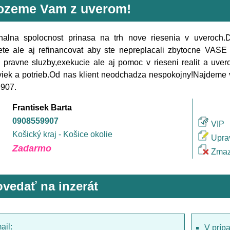
zeme Vam z uverom!
onalna spolocnost prinasa na trh nove riesenia v uveroch
jete ale aj refinancovat aby ste nepreplacali zbytocne VAS
pravne sluzby,exekucie ale aj pomoc v rieseni realit a uve
iek a potrieb.Od nas klient neodchadza nespokojny!Najdeme v
907.
Frantisek Barta
0908559907
VIP
Košický kraj - Košice okolie
Upra
Zadarmo
Zmaz
vedať na inzerát
ail:
V príp