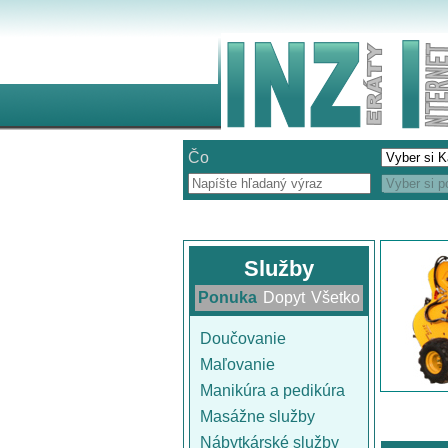
Čo
Služby
Ponuka
Dopyt
Všetko
Doučovanie
Maľovanie
Manikúra a pedikúra
Masážne služby
Nábytkárské služby