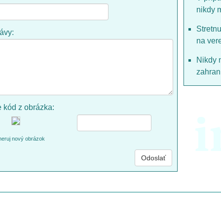
nikdy 
Stretn
rávy:
na ver
Nikdy 
zahrani
e kód z obrázka:
i
eruj nový obrázok