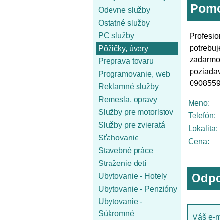
Pomo
Odevne služby
Ostatné služby
PC služby
Profesi
potrebu
Pôžičky, úvery
zadarmo 
Preprava tovaru
poziadav
Programovanie, web
0908559
Reklamné služby
Remesla, opravy
Meno:
Služby pre motoristov
Telefón:
Služby pre zvieratá
Lokalita:
Sťahovanie
Cena:
Stavebné práce
Straženie detí
Odpo
Ubytovanie - Hotely
Ubytovanie - Penzióny
Ubytovanie -
Súkromné
Váš e-m