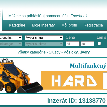
Môžete sa prihlásiť aj pomocou účtu
Facebook
.
Kategórie
Moje inzeráty
Môj profil
Registrácia
Cena
Len s 
Všetky kategórie
-
Služby
-
Pôžičky, úvery
Inzerát ID: 13138770