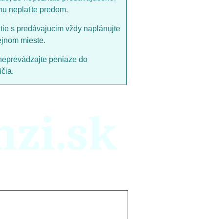
mu neplaťte predom.
utie s predávajucim vždy naplánujte
ejnom mieste.
neprevádzajte peniaze do
čia.
nzi.sk