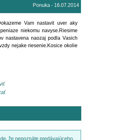
Ponuka - 16.07.2014
.Dokazeme Vam nastavit uver aky
E peniaze niekomu navyse.Riesime
rov nastavena naozaj podla Vasich
zdy nejake riesenie.Kosice okolie
viť
ať
ade, že nepoznáte predávajúceho,