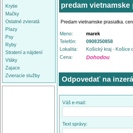
predam vietnamske 
Krytie
Mačky
Ostatné zvieratá
Predam vietnamske prasiatka. ce
Plazy
Meno:
marek
Psy
Telefón:
0908350858
Ryby
Lokalita:
Košický kraj - Košice 
Stratení a nájdení
Dohodou
Cena:
Vtáky
Zajace
Zvieracie služby
Odpovedať na inzerá
Váš e-mail:
Text správy: