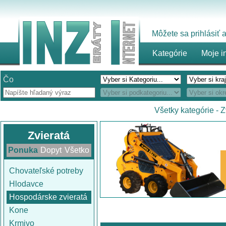
Môžete sa prihlásiť
Kategórie
Moje i
Čo
Všetky kategórie
-
Z
Zvieratá
Ponuka
Dopyt
Všetko
Chovateľské potreby
Hlodavce
Hospodárske zvieratá
Kone
Krmivo