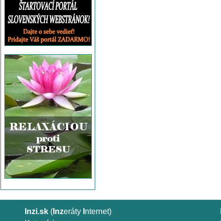
Inzi.sk
(
Inz
eráty
I
nternet)