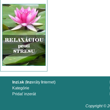
Inzi.sk
(
Inz
eráty
I
nternet)
Kategórie
Pridať inzerát
Copyright © 20