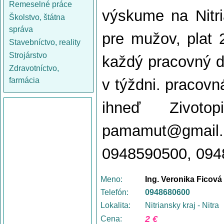
Remeselné práce
výskume na Nitr
Školstvo, štátna
správa
pre mužov, plat 
Stavebníctvo, reality
Strojárstvo
každý pracovný d
Zdravotníctvo,
farmácia
v týždni. pracovn
ihneď Zivoto
pamamut@gmail
0948590500, 09
Meno:
Ing. Veronika Ficová
Telefón:
0948680600
Lokalita:
Nitriansky kraj - Nitra
2 €
Cena: