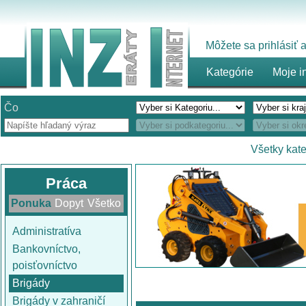
Môžete sa prihlásiť
Kategórie
Moje i
Čo
Všetky kat
Práca
Ponuka
Dopyt
Všetko
Administratíva
Bankovníctvo,
poisťovníctvo
Brigády
Brigády v zahraničí