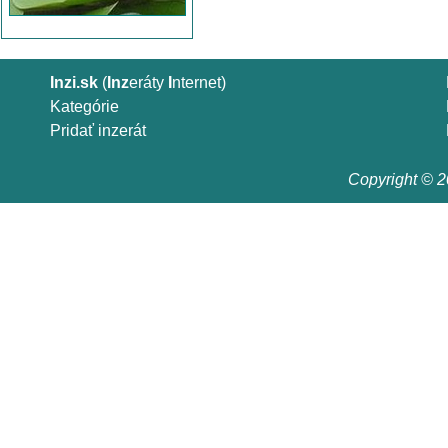
Inzi.sk
(
Inz
eráty
I
nternet)
Kategórie
Pridať inzerát
Copyright © 20