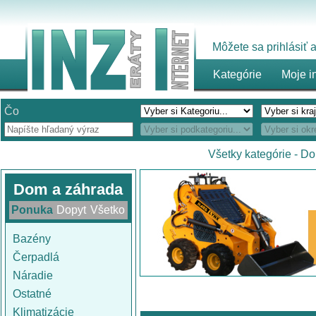
Môžete sa prihlásiť
Kategórie
Moje i
Čo
Všetky kategórie
-
Do
Dom a záhrada
Ponuka
Dopyt
Všetko
Bazény
Čerpadlá
Náradie
Ostatné
Klimatizácie