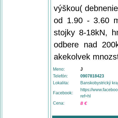
výškou( debnenie 
od 1.90 - 3.60 m
stojky 8-18kN, h
odbere nad 200
akekolvek mnozstv
Meno:
J
Telefón:
0907818423
Lokalita:
Banskobystrický kraj
https://www.facebo
Facebook:
ref=hl
8 €
Cena: