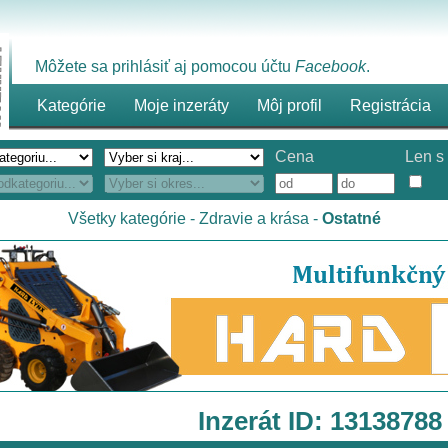
Môžete sa prihlásiť aj pomocou účtu
Facebook
.
Kategórie
Moje inzeráty
Môj profil
Registrácia
Cena
Len s 
Všetky kategórie
-
Zdravie a krása
-
Ostatné
Inzerát ID: 13138788