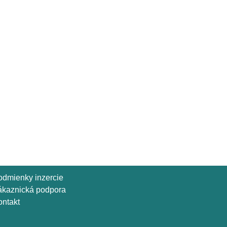
odmienky inzercie
ákaznická podpora
ntakt