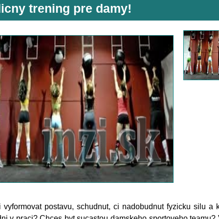
icny trening pre damy!
 vyformovat postavu, schudnut, ci nadobudnut fyzicku silu a
ni v praci? Chces byt sucastou damskeho sportoveho teamu? V 