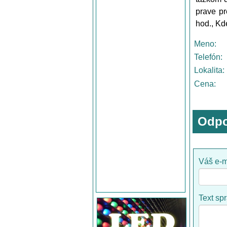
prave p
hod., Kd
Meno:
Telefón:
Lokalita:
Cena:
Odpo
Váš e-m
Text sp