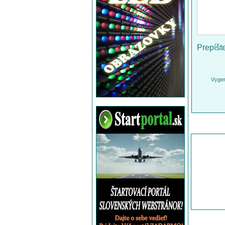
Prepíšt
Vygen