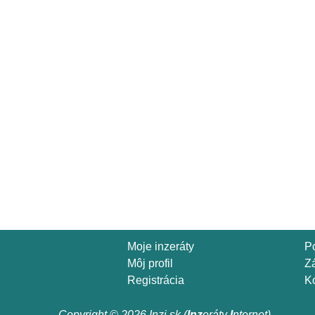
Moje inzeráty
P
Môj profil
Z
Registrácia
Ko
Copyright © 2026 Inzi.sk (
Inz
eráty
I
nternet)