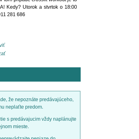
 Kedy? Utorok a stvrtok o 18:00
0911 281 686
viť
ať
ade, že nepoznáte predávajúceho,
mu neplaťte predom.
utie s predávajucim vždy naplánujte
ejnom mieste.
neprevádzajte peniaze do