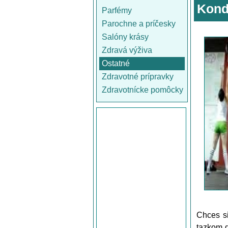
Kond
Parfémy
Parochne a príčesky
Salóny krásy
Zdravá výživa
Ostatné
Zdravotné prípravky
Zdravotnícke pomôcky
Chces si
tazkom d