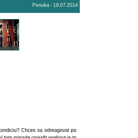
Ponuka - 18.07.2014
 kondiciu? Chces sa odreagovat po
tom pripade crossfit workout je to