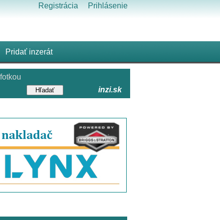
Registrácia
Prihlásenie
Pridať inzerát
fotkou
inzi.sk