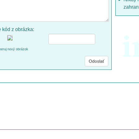
zahrani
e kód z obrázka:
i
eruj nový obrázok