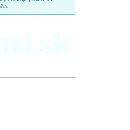
čia.
nzi.sk