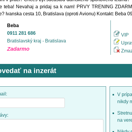
re teba! Nevahaj a pridaj sa k nam! PRVY TRENING ZDARMA!
e? Ivanska cesta 10, Bratislava (oproti Avionu) Kontakt: Beba 
Beba
0911 281 686
VIP
Bratislavský kraj - Bratislava
Upra
Zadarmo
Zmaz
vedať na inzerát
ail:
V príp
nikdy 
Stretn
rávy:
na ver
Nikdy 