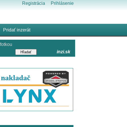
Registrácia
Prihlásenie
Pridať inzerát
fotkou
inzi.sk