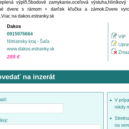
ateplená výplň,5bodové zamykanie,oceľová výstuha,hliníkový
né dvere s rámom + darček kľučka a zámok.Dvere vyr
.Viac na dakos.estranky.sk
Dakos
0915976664
VIP
Nitriansky kraj - Šaľa
Upra
www.dakos.estranky.sk
Zmaz
255 €
vedať na inzerát
ail:
V príp
nikdy 
Stretn
rávy:
na ver