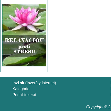
Inzi.sk
(
Inz
eráty
I
nternet)
Kategórie
Pridať inzerát
Copyright © 20