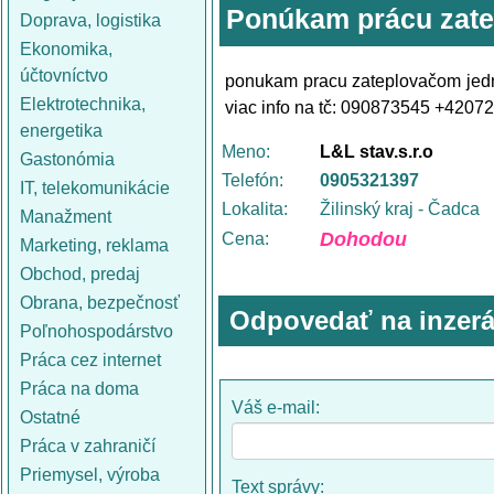
Ponúkam prácu zat
Doprava, logistika
Ekonomika,
účtovníctvo
ponukam pracu zateplovačom jedn
Elektrotechnika,
viac info na tč: 090873545 +420
energetika
Meno:
L&L stav.s.r.o
Gastonómia
Telefón:
0905321397
IT, telekomunikácie
Lokalita:
Žilinský kraj - Čadca
Manažment
Dohodou
Cena:
Marketing, reklama
Obchod, predaj
Obrana, bezpečnosť
Odpovedať na inzerá
Poľnohospodárstvo
Práca cez internet
Práca na doma
Váš e-mail:
Ostatné
Práca v zahraničí
Priemysel, výroba
Text správy: