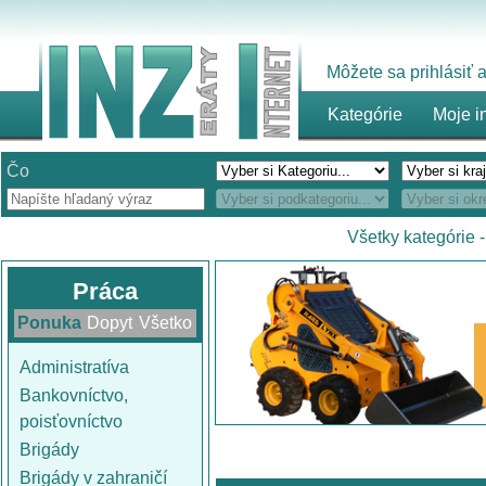
Môžete sa prihlásiť
Kategórie
Moje i
Čo
Všetky kategórie
Práca
Ponuka
Dopyt
Všetko
Administratíva
Bankovníctvo,
poisťovníctvo
Brigády
Brigády v zahraničí