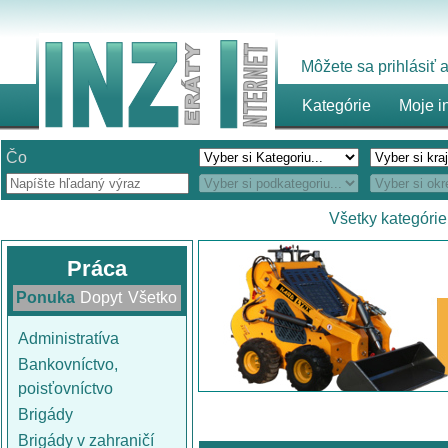
Môžete sa prihlásiť
Kategórie
Moje i
Čo
Všetky kategórie
Práca
Ponuka
Dopyt
Všetko
Administratíva
Bankovníctvo,
poisťovníctvo
Brigády
Brigády v zahraničí