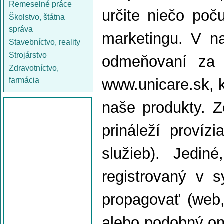
Remeselné práce
určite niečo počul
Školstvo, štátna
správa
marketingu. V na
Stavebníctvo, reality
Strojárstvo
odmeňovaní za t
Zdravotníctvo,
farmácia
www.unicare.sk, k
naše produkty. 
prináleží províz
služieb). Jedin
registrovaný v 
propagovať (web, 
alebo podobný on-