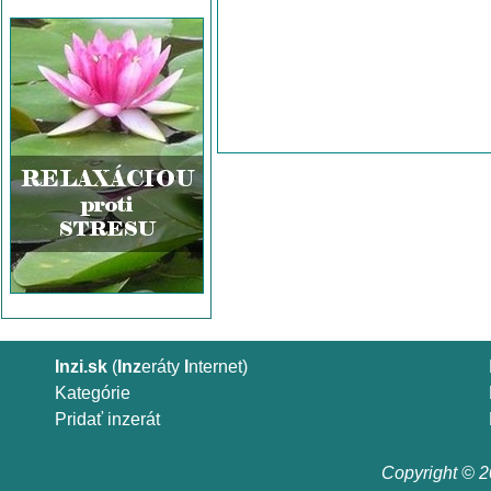
Inzi.sk
(
Inz
eráty
I
nternet)
Kategórie
Pridať inzerát
Copyright © 20