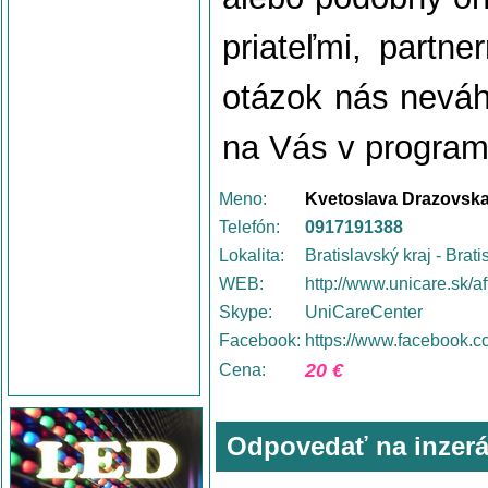
priateľmi, partn
otázok nás neváh
na Vás v program
Meno:
Kvetoslava Drazovsk
Telefón:
0917191388
Lokalita:
Bratislavský kraj - Brati
WEB:
http://www.unicare.sk/af
Skype:
UniCareCenter
Facebook:
https://www.facebook.
20 €
Cena:
Odpovedať na inzerá