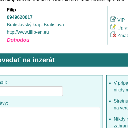
Filip
0949620017
VIP
Bratislavský kraj - Bratislava
Upra
http://www.filip-en.eu
Zmaz
Dohodou
vedať na inzerát
ail:
V príp
nikdy 
Stretn
rávy:
na ver
Nikdy 
zahrani