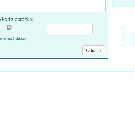
e kód z obrázka:
i
eruj nový obrázok