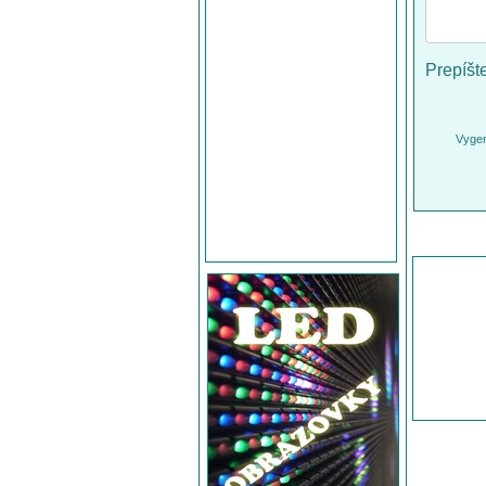
Prepíšt
Vygen