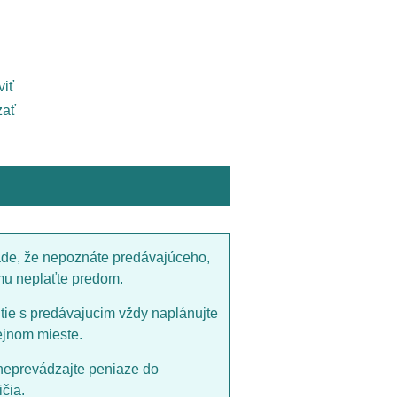
viť
ať
ade, že nepoznáte predávajúceho,
mu neplaťte predom.
utie s predávajucim vždy naplánujte
ejnom mieste.
neprevádzajte peniaze do
čia.