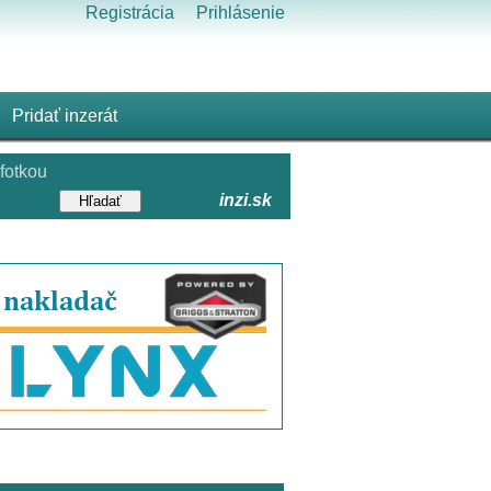
Registrácia
Prihlásenie
Pridať inzerát
fotkou
inzi.sk