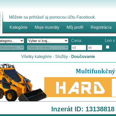
Môžete sa prihlásiť aj pomocou účtu
Facebook
.
Kategórie
Moje inzeráty
Môj profil
Registrácia
Cena
Len s 
Všetky kategórie
-
Služby
-
Doučovanie
Inzerát ID: 13138818