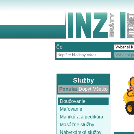
Čo
Služby
Ponuka
Dopyt
Všetko
Doučovanie
Maľovanie
Manikúra a pedikúra
Masážne služby
Nábytkárské služby