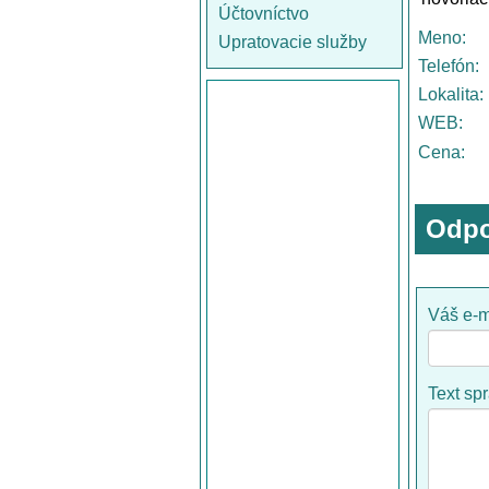
Účtovníctvo
Meno:
Upratovacie služby
Telefón:
Lokalita:
WEB:
Cena:
Odpo
Váš e-m
Text sp