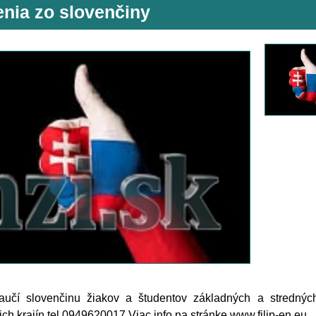
enia zo slovenčiny
naučí slovenčinu žiakov a študentov základných a strednýc
ich krajín.tel 0949620017 Viac info na stránke www.filip-en.eu