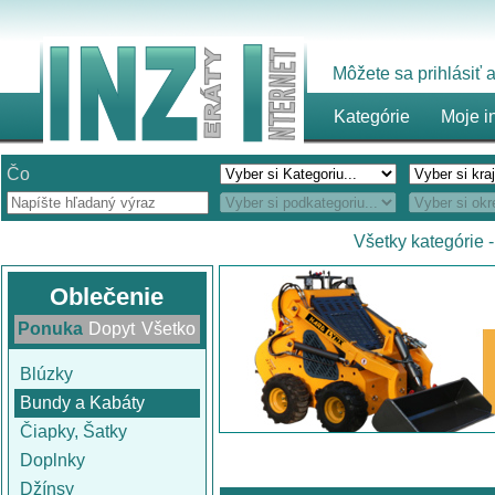
Môžete sa prihlásiť
Kategórie
Moje i
Čo
Všetky kategórie
Oblečenie
Ponuka
Dopyt
Všetko
Blúzky
Bundy a Kabáty
Čiapky, Šatky
Doplnky
Džínsy