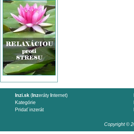
Inzi.sk
(
Inz
eráty
I
nternet)
Kategórie
Pridať inzerát
Copyright © 20