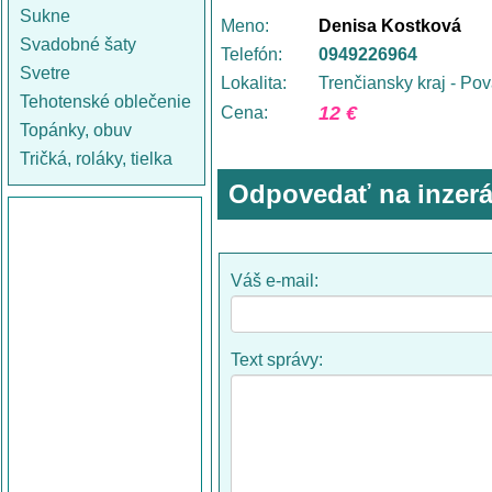
Sukne
Meno:
Denisa Kostková
Svadobné šaty
Telefón:
0949226964
Svetre
Lokalita:
Trenčiansky kraj - Po
Tehotenské oblečenie
12 €
Cena:
Topánky, obuv
Tričká, roláky, tielka
Odpovedať na inzerá
Váš e-mail:
Text správy: