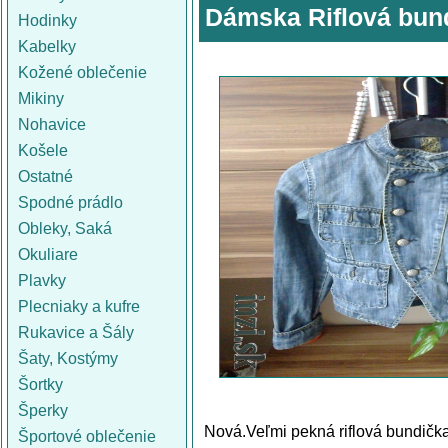
Dámska Riflová bun
Hodinky
Kabelky
Kožené oblečenie
Mikiny
Nohavice
Košele
Ostatné
Spodné prádlo
Obleky, Saká
Okuliare
Plavky
Plecniaky a kufre
Rukavice a Šály
Šaty, Kostýmy
Šortky
Šperky
Nová.Veľmi pekná riflová bundičk
Športové oblečenie