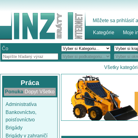
Môžete sa prihlásiť
Kategórie
Moje i
Čo
Všetky kategór
Práca
Ponuka
Dopyt
Všetko
Administratíva
Bankovníctvo,
poisťovníctvo
Brigády
Brigády v zahraničí