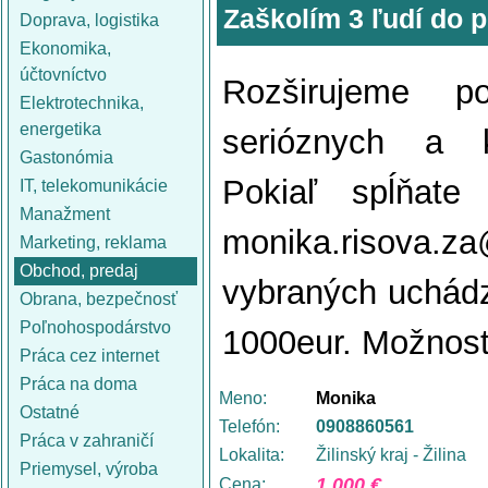
Zaškolím 3 ľudí do 
Doprava, logistika
Ekonomika,
účtovníctvo
Rozširujeme p
Elektrotechnika,
energetika
serióznych a k
Gastonómia
Pokiaľ spĺňate 
IT, telekomunikácie
Manažment
monika.risova.z
Marketing, reklama
Obchod, predaj
vybraných uchádza
Obrana, bezpečnosť
Poľnohospodárstvo
1000eur. Možnosť 
Práca cez internet
Práca na doma
Meno:
Monika
Ostatné
Telefón:
0908860561
Práca v zahraničí
Lokalita:
Žilinský kraj - Žilina
Priemysel, výroba
1 000 €
Cena: