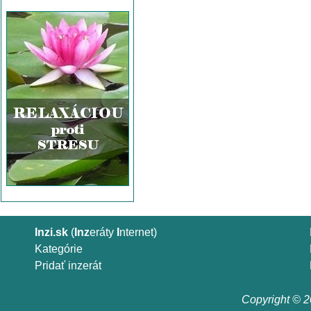
Inzi.sk
(
Inz
eráty
I
nternet)
Kategórie
Pridať inzerát
Copyright © 20