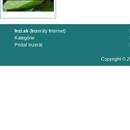
Inzi.sk
(
Inz
eráty
I
nternet)
Kategórie
Pridať inzerát
Copyright © 20