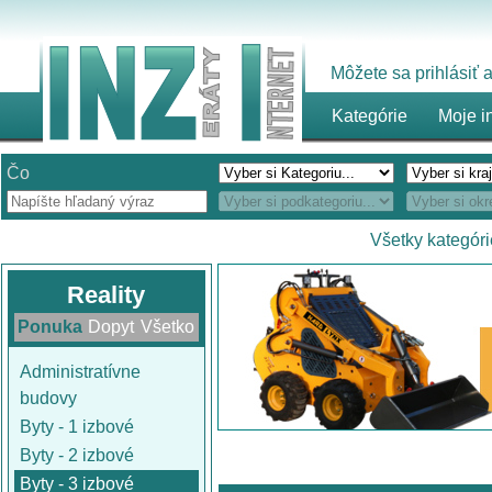
Môžete sa prihlásiť
Kategórie
Moje i
Čo
Všetky kategór
Reality
Ponuka
Dopyt
Všetko
Administratívne
budovy
Byty - 1 izbové
Byty - 2 izbové
Byty - 3 izbové