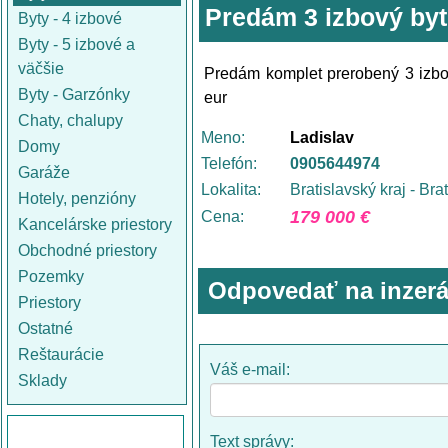
Predám 3 izbový by
Byty - 4 izbové
Byty - 5 izbové a
väčšie
Predám komplet prerobený 3 izbov
Byty - Garzónky
eur
Chaty, chalupy
Meno:
Ladislav
Domy
Telefón:
0905644974
Garáže
Lokalita:
Bratislavský kraj - Bra
Hotely, penzióny
179 000 €
Cena:
Kancelárske priestory
Obchodné priestory
Pozemky
Odpovedať na inzerá
Priestory
Ostatné
Reštaurácie
Váš e-mail:
Sklady
Text správy: